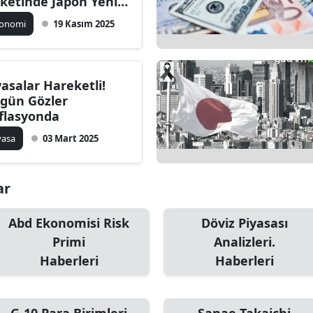
ketinde Japon Yeni
 Altın Zirvede
konomi
19 Kasım 2025
yasalar Hareketli!
gün Gözler
flasyonda
yasa
03 Mart 2025
ar
Abd Ekonomisi Risk
Döviz Piyasası
Primi
Analizleri.
Haberleri
Haberleri