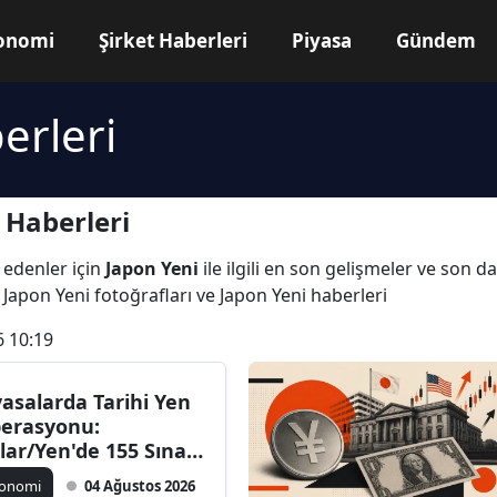
onomi
Şirket Haberleri
Piyasa
Gündem
erleri
 Haberleri
 edenler için
Japon Yeni
ile ilgili en son gelişmeler ve son d
 Japon Yeni fotoğrafları ve Japon Yeni haberleri
6 10:19
yasalarda Tarihi Yen
erasyonu:
lar/Yen'de 155 Sınavı
şladı!
konomi
04 Ağustos 2026