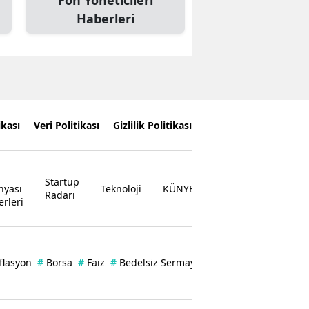
Fon Yöneticileri
Haberleri
ikası
Veri Politikası
Gizlilik Politikası
Startup
nyası
Teknoloji
KÜNYE
İLETİŞİM
Radarı
erleri
flasyon
#
Borsa
#
Faiz
#
Bedelsiz Sermaye Artırımı