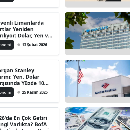
venli Limanlarda
rtlar Yeniden
rılıyor: Dolar, Yen ve
ank Arasında Yeni
konomi
13 Şubat 2026
önem
rgan Stanley
armı: Yen, Dolar
rşısında Yüzde 10
kselecek
konomi
25 Kasım 2025
26'da En Çok Getiri
ngi Varlıkta? BofA