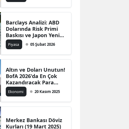
Barclays Analizi: ABD
Dolarında Risk Primi
Baskısı ve Japon Yeni
Öngörüsü
Piyasa
05 Şubat 2026
Altın ve Doları Unutun!
BofA 2026'da En Çok
Kazandıracak Para
Birimi Açıkladı
Ekonomi
20 Kasım 2025
Merkez Bankası Döviz
Kurları (19 Mart 2025)