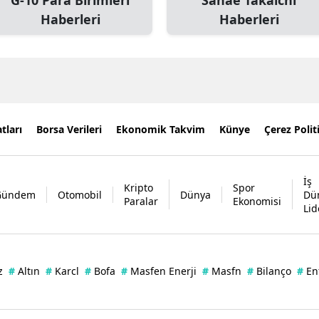
G-10 Para Birimleri
Sanae Takaichi
Haberleri
Haberleri
tları
Borsa Verileri
Ekonomik Takvim
Künye
Çerez Polit
İş
Kripto
Spor
Gündem
Otomobil
Dünya
Dü
Paralar
Ekonomisi
Lid
z
#
Altın
#
Karcl
#
Bofa
#
Masfen Enerji
#
Masfn
#
Bilanço
#
En