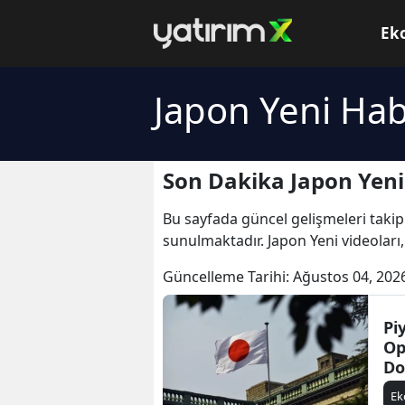
Ek
Japon Yeni Hab
Son Dakika Japon Yeni
Bu sayfada güncel gelişmeleri takip
sunulmaktadır. Japon Yeni videoları,
Güncelleme Tarihi:
Ağustos 04, 202
Pi
Op
Do
Ba
E