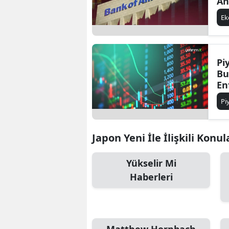
An
ve
E
Pi
Bu
En
Pi
Japon Yeni İle İlişkili Konul
Yükselir Mi
Haberleri