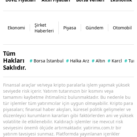
Şirket
Ekonomi
Piyasa
Gündem
Otomobil
Haberleri
Tüm
Hakları
#
Borsa İstanbul
#
Halka Arz
#
Altın
#
Karcl
#
Tun
Saklıdır.
Finansal araçlar ve/veya kripto paralarla işlem yapmak yüksek
seviyede risk içerir. Yatırım tutarınızın bir kısmını veya
tamamını kaybetme ihtimaliniz bulunmaktadır. Bu nedenle bu
tür işlemler tüm yatırımcılar için uygun olmayabilir. Kripto para
piyasaları; finansal haber akışları, küresel politik gelişmeler ve
düzenleyici kurumların kararları gibi faktörlerden ani ve yüksek
volatilite ile etkilenebilir. Kaldıraçlı işlemler ise mevcut risk
seviyesini önemli ölçüde artırmaktadır. yatirimx.com.tr bir
yatırım tavsiyesi sunmaz. Platformda yayınlanan içerikler