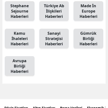
Stephane
Türkiye Ab
Made İn
Sejourne
İlişkileri
Europe
Haberleri
Haberleri
Haberleri
Kamu
Sanayi
Gümrük
İhaleleri
Stratejisi
Birliği
Haberleri
Haberleri
Haberleri
Avrupa
Birliği
Haberleri
Döviz Fiyatları
Altın Fiyatları
Borsa Verileri
Ekonomik T