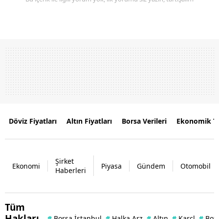
Döviz Fiyatları
Altın Fiyatları
Borsa Verileri
Ekonomik T
Şirket
Ekonomi
Piyasa
Gündem
Otomobil
Haberleri
Tüm
Hakları
#
Borsa İstanbul
#
Halka Arz
#
Altın
#
Karcl
#
Bof