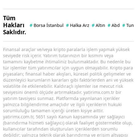
Tüm
Hakları
#
Borsa İstanbul
#
Halka Arz
#
Altın
#
Abd
#
Tuna 
Saklıdır.
Finansal araçlar ve/veya kripto paralarla işlem yapmak yüksek
seviyede risk içerir. Yatırım tutarınızın bir kısmını veya
tamamını kaybetme ihtimaliniz bulunmaktadır. Bu nedenle bu
tür işlemler tüm yatırımcılar için uygun olmayabilir. Kripto para
piyasaları; finansal haber akışları, küresel politik gelişmeler ve
düzenleyici kurumların kararları gibi faktörlerden ani ve yüksek
volatilite ile etkilenebilir. Kaldıraçlı işlemler ise mevcut risk
seviyesini önemli ölçüde artırmaktadır. yatirimx.com.tr bir
yatırım tavsiyesi sunmaz. Platformda yayınlanan içerikler
yalnızca bilgilendirme amaçlıdır ve ilgili içeriklerin hukuki
sorumluluğu tamamen içeriği üreten kişiye aittir.
yatirimx.com.tr, 5651 sayılı Kanun kapsamında yer sağlayıcı
(barındırma hizmeti sağlayıcı) olarak faaliyet göstermekte olup,
kullanıcılar tarafından oluşturulan içeriklerden sorumlu
değildir; yalnızca teknik olarak barındırma ve erişim altyapısı