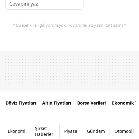
* Bu içerik ile ilgili yorum yok, ilk yorumu siz yazın, tartışalım *
Döviz Fiyatları
Altın Fiyatları
Borsa Verileri
Ekonomik T
Şirket
Ekonomi
Piyasa
Gündem
Otomobil
Haberleri