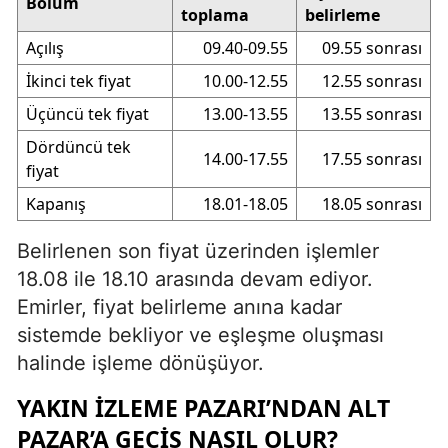
Bölüm
toplama
belirleme
Açılış
09.40-09.55
09.55 sonrası
İkinci tek fiyat
10.00-12.55
12.55 sonrası
Üçüncü tek fiyat
13.00-13.55
13.55 sonrası
Dördüncü tek
14.00-17.55
17.55 sonrası
fiyat
Kapanış
18.01-18.05
18.05 sonrası
Belirlenen son fiyat üzerinden işlemler
18.08 ile 18.10 arasında devam ediyor.
Emirler, fiyat belirleme anına kadar
sistemde bekliyor ve eşleşme oluşması
halinde işleme dönüşüyor.
YAKIN İZLEME PAZARI’NDAN ALT
PAZAR’A GEÇIŞ NASIL OLUR?