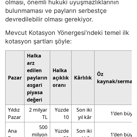
olması, önemli hukuki uyuşmazlıklarının
bulunmaması ve payların serbestçe
devredilebilir olması gerekiyor.
Mevcut Kotasyon Yönergesi’ndeki temel ilk
kotasyon şartları şöyle:
Halka
arz
edilen
Halka
Öz
Pazar
payların
açıklık
Kârlılık
kaynak/sermay
asgari
oranı
piyasa
değeri
Yıldız
2 milyar
Yüzde
Son iki
1’den büyü
Pazar
TL
10
yıl kâr
500
Ana
Yüzde
Son iki
milyon
1’den büyü