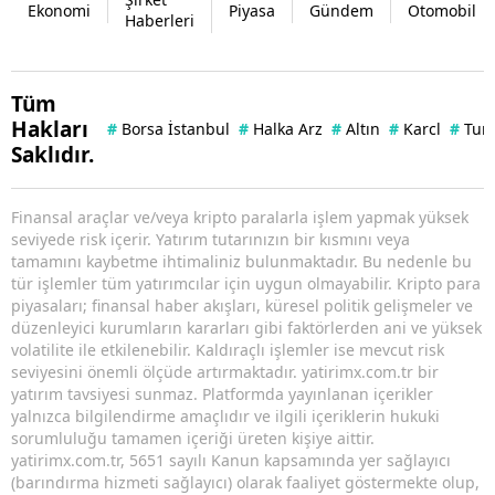
Ekonomi
Piyasa
Gündem
Otomobil
Haberleri
Tüm
Hakları
#
Borsa İstanbul
#
Halka Arz
#
Altın
#
Karcl
#
Tuna
Saklıdır.
Finansal araçlar ve/veya kripto paralarla işlem yapmak yüksek
seviyede risk içerir. Yatırım tutarınızın bir kısmını veya
tamamını kaybetme ihtimaliniz bulunmaktadır. Bu nedenle bu
tür işlemler tüm yatırımcılar için uygun olmayabilir. Kripto para
piyasaları; finansal haber akışları, küresel politik gelişmeler ve
düzenleyici kurumların kararları gibi faktörlerden ani ve yüksek
volatilite ile etkilenebilir. Kaldıraçlı işlemler ise mevcut risk
seviyesini önemli ölçüde artırmaktadır. yatirimx.com.tr bir
yatırım tavsiyesi sunmaz. Platformda yayınlanan içerikler
yalnızca bilgilendirme amaçlıdır ve ilgili içeriklerin hukuki
sorumluluğu tamamen içeriği üreten kişiye aittir.
yatirimx.com.tr, 5651 sayılı Kanun kapsamında yer sağlayıcı
(barındırma hizmeti sağlayıcı) olarak faaliyet göstermekte olup,