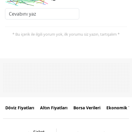
* Bu içerik ile ilgili yorum yok, ilk yorumu siz yazın, tartışalım *
Döviz Fiyatları
Altın Fiyatları
Borsa Verileri
Ekonomik T
Şirket