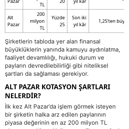
Pazar
20
yıl kâr
TL
200
Alt
Yüzde
Son iki
milyon
1,25’ten büyü
Pazar
25
yıl kâr
TL
Şirketlerin tabloda yer alan finansal
büyüklüklerin yanında kamuyu aydınlatma,
faaliyet devamlılığı, hukuki durum ve
payların devredilebilirliği gibi niteliksel
şartları da sağlaması gerekiyor.
ALT PAZAR KOTASYON ŞARTLARI
NELERDIR?
İlk kez Alt Pazar’da işlem görmek isteyen
bir şirketin halka arz edilen paylarının
piyasa değerinin en az 200 milyon TL