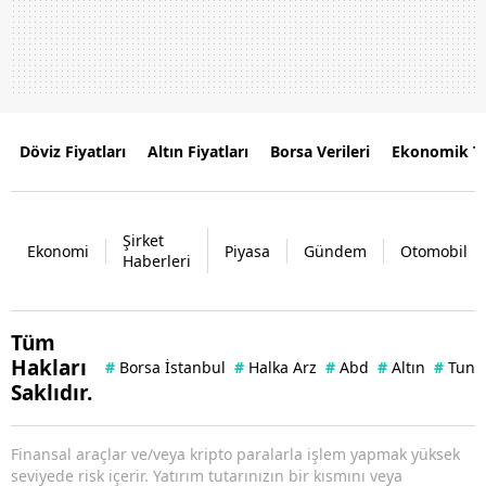
Döviz Fiyatları
Altın Fiyatları
Borsa Verileri
Ekonomik T
Şirket
Ekonomi
Piyasa
Gündem
Otomobil
Haberleri
Tüm
Hakları
#
Borsa İstanbul
#
Halka Arz
#
Abd
#
Altın
#
Tuna 
Saklıdır.
Finansal araçlar ve/veya kripto paralarla işlem yapmak yüksek
seviyede risk içerir. Yatırım tutarınızın bir kısmını veya