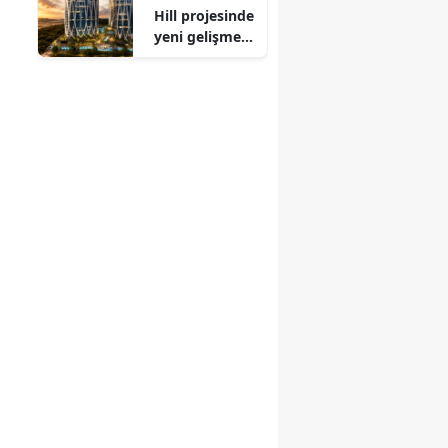
Hill projesinde
yeni gelişmeyi
KAP'ta
duyurdu