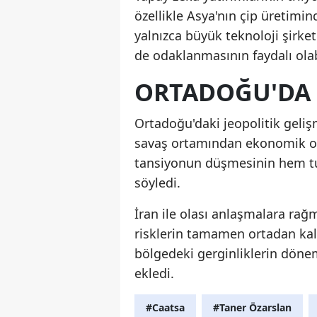
özellikle Asya'nın çip üretimi
yalnızca büyük teknoloji şirke
de odaklanmasının faydalı olabi
ORTADOĞU'DA 
Ortadoğu'daki jeopolitik geliş
savaş ortamından ekonomik ola
tansiyonun düşmesinin hem tu
söyledi.
İran ile olası anlaşmalara rağm
risklerin tamamen ortadan kal
bölgedeki gerginliklerin dön
ekledi.
#Caatsa
#Taner Özarslan