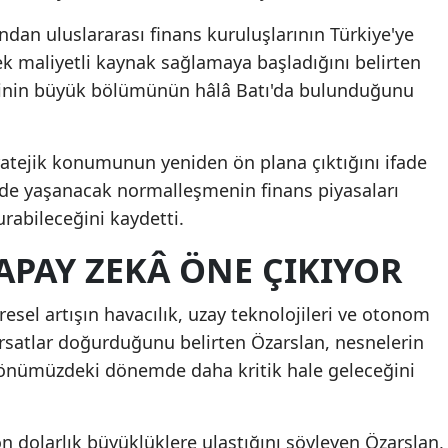
ndan uluslararası finans kuruluşlarının Türkiye'ye
k maliyetli kaynak sağlamaya başladığını belirten
jinin büyük bölümünün hâlâ Batı'da bulunduğunu
ratejik konumunun yeniden ön plana çıktığını ifade
lerde yaşanacak normalleşmenin finans piyasaları
urabileceğini kaydetti.
APAY ZEKÂ ÖNE ÇIKIYOR
el artışın havacılık, uzay teknolojileri ve otonom
fırsatlar doğurduğunu belirten Özarslan, nesnelerin
 önümüzdeki dönemde daha kritik hale geleceğini
on dolarlık büyüklüklere ulaştığını söyleyen Özarslan,