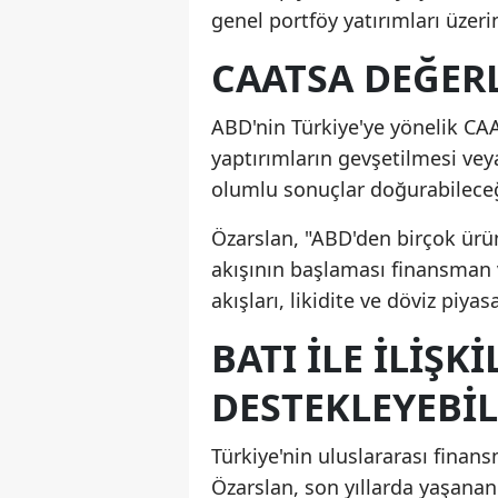
genel portföy yatırımları üzeri
CAATSA DEĞER
ABD'nin Türkiye'ye yönelik CA
yaptırımların gevşetilmesi ve
olumlu sonuçlar doğurabileceği
Özarslan, "ABD'den birçok ürü
akışının başlaması finansman v
akışları, likidite ve döviz piya
BATI ILE ILIŞK
DESTEKLEYEBIL
Türkiye'nin uluslararası finan
Özarslan, son yıllarda yaşanan