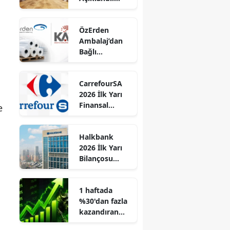
Borusan
Boru’da Net
ÖzErden
Kâr %201
Ambalaj’dan
Yükseldi!
Bağlı
Ortaklığına
Stok Devri
CarrefourSA
2026 İlk Yarı
Finansal
e
Verilerini
Açıkladı
Halkbank
2026 İlk Yarı
Bilançosu
Açıklandı: Net
Kâr %40 Arttı!
1 haftada
%30'dan fazla
kazandıran
hisseler belli