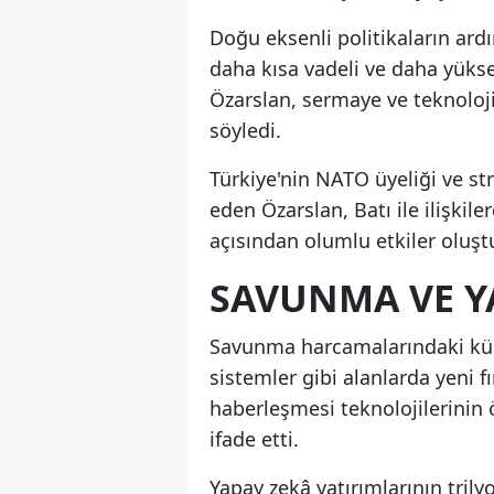
Doğu eksenli politikaların ardı
daha kısa vadeli ve daha yükse
Özarslan, sermaye ve teknolo
söyledi.
Türkiye'nin NATO üyeliği ve st
eden Özarslan, Batı ile ilişki
açısından olumlu etkiler oluşt
SAVUNMA VE Y
Savunma harcamalarındaki küres
sistemler gibi alanlarda yeni 
haberleşmesi teknolojilerinin
ifade etti.
Yapay zekâ yatırımlarının trily