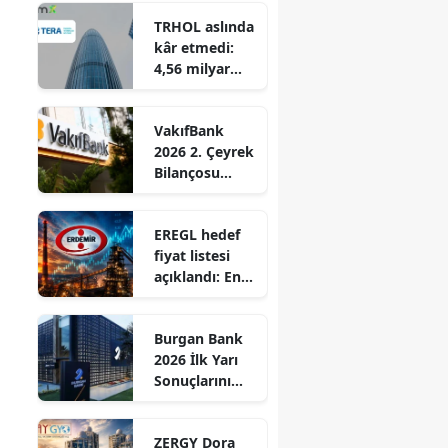
oldu
TRHOL aslında
kâr etmedi:
4,56 milyar
TL’lik kârın
perde arkası
VakıfBank
2026 2. Çeyrek
Bilançosu
Açıklandı: Net
Kâr %51 Arttı!
EREGL hedef
fiyat listesi
açıklandı: En
yüksek hedef
59,21 TL
Burgan Bank
2026 İlk Yarı
Sonuçlarını
Açıkladı
ZERGY Dora