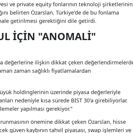
esi ve private equity fonlarının teknoloji şirketlerinin
ını belirten Özarslan, Türkiye'de de bu fonlama
le getirilmesi gerektiğini dile getirdi.
UL IÇIN "ANOMALI"
asa değerlerine ilişkin dikkat çeken değerlendirmelerd
aman zaman sağlıklı fiyatlamalardan
 büyük holdinglerinin üzerinde piyasa değerleriyle
anları nedeniyle kısa sürede BIST 30'a girebiliyorlar.
nlemeler yapılması gerekiyor."
orunmasının önemine dikkat çeken Özarslan, hisse
ek güven kaybının tahvil piyasası, swap işlemleri ve