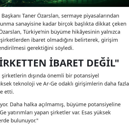
 Başkanı Taner Özarslan, sermaye piyasalarından
vunma sanayisine kadar birçok başlıkta dikkat çeken
zarslan, Türkiye'nin büyüme hikâyesinin yalnızca
şirketlerden ibaret olmadığını belirterek, girişim
dirilmesi gerektiğini söyledi.
ŞIRKETTEN IBARET DEĞIL"
 şirketlerin dışında önemli bir potansiyel
sek teknoloji ve Ar-Ge odaklı girişimlerin daha fazla
 etti.
uyor. Daha halka açılmamış, büyüme potansiyeline
-Ge yatırımları yapan şirketler var. Esas yüksek
erde bulunuyor."