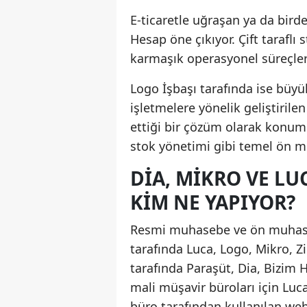
E-ticaretle uğraşan ya da birde
Hesap öne çıkıyor. Çift taraflı 
karmaşık operasyonel süreçleri
Logo İşbaşı tarafında ise büyük
işletmelere yönelik geliştiril
ettiği bir çözüm olarak konuml
stok yönetimi gibi temel ön mu
DIA, MIKRO VE LU
KIM NE YAPIYOR?
Resmi muhasebe ve ön muhase
tarafında Luca, Logo, Mikro, 
tarafında Paraşüt, Dia, Bizim H
mali müşavir büroları için Luc
büro tarafından kullanılan web