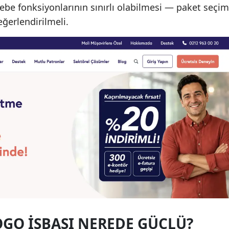
e fonksiyonlarının sınırlı olabilmesi — paket seçim
eğerlendirilmeli.
OGO İŞBAŞI NEREDE GÜÇLÜ?