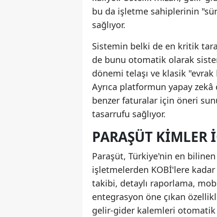
bu da işletme sahiplerinin "sü
sağlıyor.
Sistemin belki de en kritik tar
de bunu otomatik olarak sist
dönemi telaşı ve klasik "evra
Ayrıca platformun yapay zekâ d
benzer faturalar için öneri su
tasarrufu sağlıyor.
PARAŞÜT KIMLER 
Paraşüt, Türkiye'nin en bilin
işletmelerden KOBİ'lere kadar g
takibi, detaylı raporlama, mob
entegrasyon öne çıkan özellik
gelir-gider kalemleri otomatik 