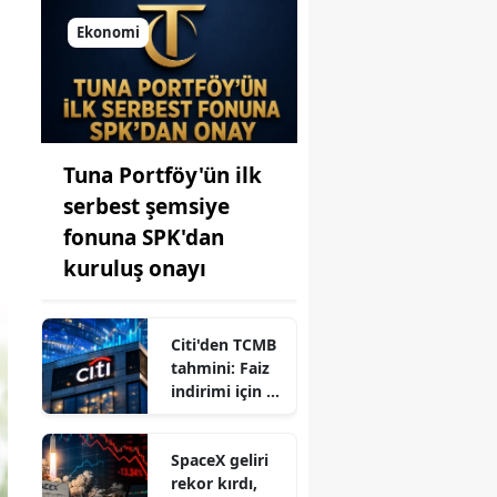
Ekonomi
Tuna Portföy'ün ilk
serbest şemsiye
fonuna SPK'dan
kuruluş onayı
Citi'den TCMB
tahmini: Faiz
indirimi için yıl
sonu işareti
SpaceX geliri
rekor kırdı,