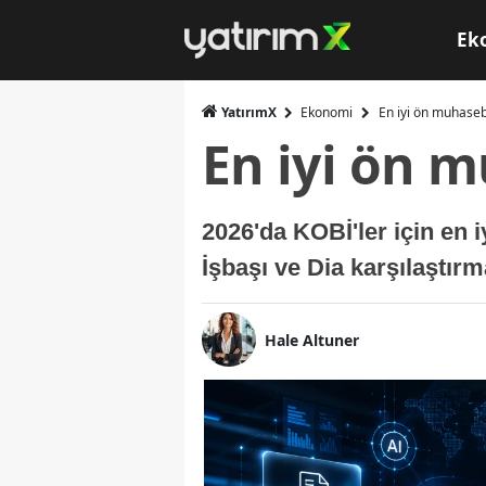
Ek
YatırımX
Ekonomi
En iyi ön muhase
En iyi ön 
2026'da KOBİ'ler için en
İşbaşı ve Dia karşılaştırma
Hale Altuner