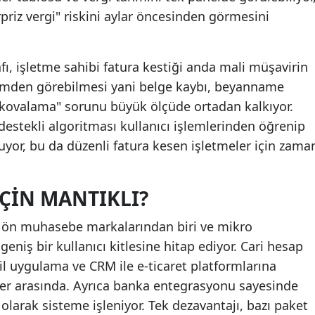
rpriz vergi" riskini aylar öncesinden görmesini
afı, işletme sahibi fatura kestiği anda mali müşavirin
emden görebilmesi yani belge kaybı, beyanname
k kovalama" sorunu büyük ölçüde ortadan kalkıyor.
estekli algoritması kullanıcı işlemlerinden öğrenip
nuyor, bu da düzenli fatura kesen işletmeler için zama
IÇIN MANTIKLI?
en ön muhasebe markalarından biri ve mikro
eniş bir kullanıcı kitlesine hitap ediyor. Cari hesap
il uygulama ve CRM ile e-ticaret platformlarına
ler arasında. Ayrıca banka entegrasyonu sayesinde
olarak sisteme işleniyor. Tek dezavantajı, bazı paket