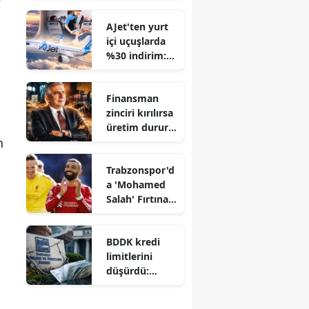
Mayısta 14
AJet'ten yurt
Binden Fazla
içi uçuşlarda
İş Kaybı!
%30 indirim:
Kampanya
başladı
Finansman
zinciri kırılırsa
üretim durur:
n
İSO'dan uyarı
Trabzonspor'd
a 'Mohamed
Salah' Fırtınası
Finansal
Piyasaları
BDDK kredi
Salladı!
limitlerini
düşürdü:
Bankalarda
yeni dönem