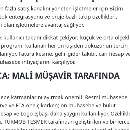
n fazla satış kanalını yöneten işletmeler için Bizim
stok entegrasyonu ve proje bazlı takip özellikleri,
 olan işletmelere avantaj sağlıyor.
 kullanıcı tabanı dikkat çekiyor; küçük ve orta ölçekl
en program, kullanan her on kişiden dokuzunun tercih
anıyor. Fatura kesme, gelir-gider takibi, cari hesap v
hasebe ihtiyaçlarını karşılıyor.
CA: MALI MÜŞAVIR TARAFINDA
be katmanlarını ayırmak önemli. Resmi muhasebe
Zirve ve ETA öne çıkarken; ön muhasebe ve bulut
esap ve Logo İşbaşı daha yaygın kullanılıyor. Özellikl
a, TÜRMOB-TESMER tarafından geliştirilen ve binlerce
 tabanlı bir program olarak sektörde standart haline