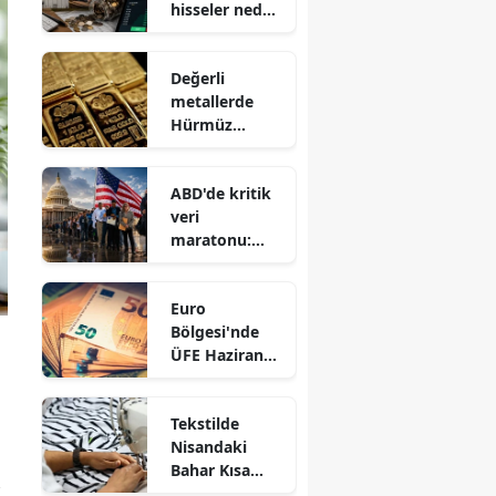
hisseler neden
sert düştü?
Değerli
metallerde
Hürmüz
Boğazı etkisi:
Altın 4.200
ABD'de kritik
doları aştı
veri
maratonu:
Gözler yarın
işsizlik
Euro
başvurularınd
Bölgesi'nde
a
ÜFE Haziran
Ayında Düşüşe
Geçti: Aylık
Tekstilde
%0,3 Geriledi!
Nisandaki
Bahar Kısa
,
Sürdü: