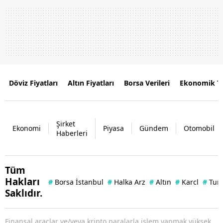
Döviz Fiyatları
Altın Fiyatları
Borsa Verileri
Ekonomik T
Şirket
Ekonomi
Piyasa
Gündem
Otomobil
Haberleri
Tüm
Hakları
#
Borsa İstanbul
#
Halka Arz
#
Altın
#
Karcl
#
Tuna
Saklıdır.
Finansal araçlar ve/veya kripto paralarla işlem yapmak yüksek