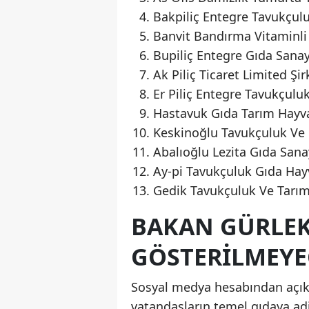
Bakpiliç Entegre Tavukçul
Banvit Bandırma Vitaminli
Bupiliç Entegre Gıda Sanay
Ak Piliç Ticaret Limited Şir
Er Piliç Entegre Tavukçul
Hastavuk Gıda Tarım Hayva
Keskinoğlu Tavukçuluk Ve 
Abalıoğlu Lezita Gıda Sana
Ay-pi Tavukçuluk Gıda Hayv
Gedik Tavukçuluk Ve Tarım 
BAKAN GÜRLE
GÖSTERILMEYE
Sosyal medya hesabından açık
vatandaşların temel gıdaya adi