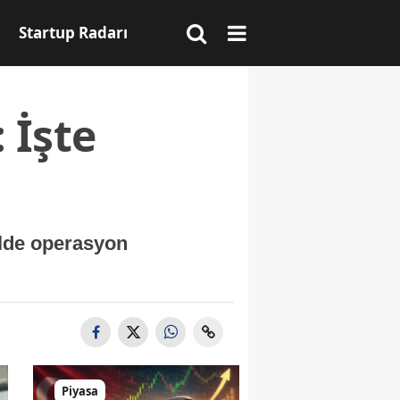
Startup Radarı
 İşte
 ilde operasyon
Piyasa