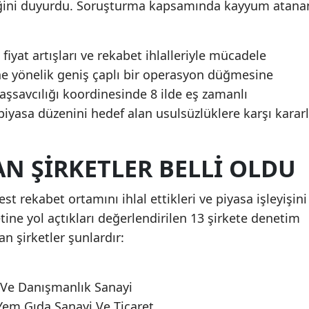
ldiğini duyurdu. Soruşturma kapsamında kayyum atana
fiyat artışları ve rekabet ihlalleriyle mücadele
e yönelik geniş çaplı bir operasyon düğmesine
aşsavcılığı koordinesinde 8 ilde eş zamanlı
piyasa düzenini hedef alan usulsüzlüklere karşı kararl
N ŞIRKETLER BELLI OLDU
 rekabet ortamını ihlal ettikleri ve piyasa işleyişini
ine yol açtıkları değerlendirilen 13 şirkete denetim
 şirketler şunlardır:
 Ve Danışmanlık Sanayi
Yem Gıda Sanayi Ve Ticaret