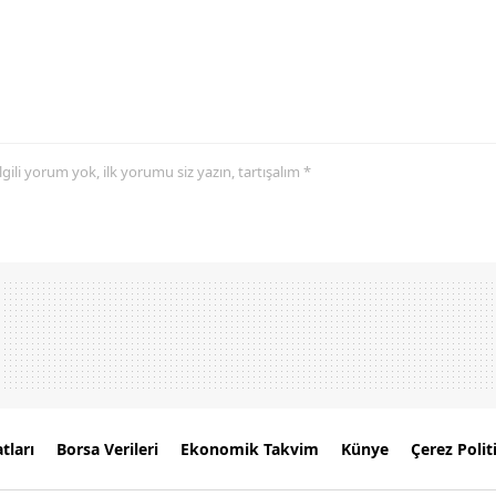
 ilgili yorum yok, ilk yorumu siz yazın, tartışalım *
tları
Borsa Verileri
Ekonomik Takvim
Künye
Çerez Polit