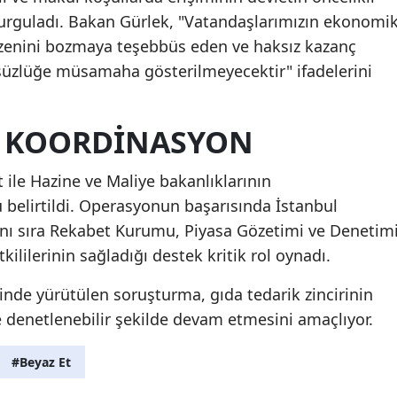
urguladı. Bakan Gürlek, "Vatandaşlarımızın ekonomi
üzenini bozmaya teşebbüs eden ve haksız kazanç
süzlüğe müsamaha gösterilmeyecektir" ifadelerini
 KOORDINASYON
et ile Hazine ve Maliye bakanlıklarının
belirtildi. Operasyonun başarısında İstanbul
anı sıra Rekabet Kurumu, Piyasa Gözetimi ve Denetim
lilerinin sağladığı destek kritik rol oynadı.
sinde yürütülen soruşturma, gıda tedarik zincirinin
 denetlenebilir şekilde devam etmesini amaçlıyor.
#Beyaz Et