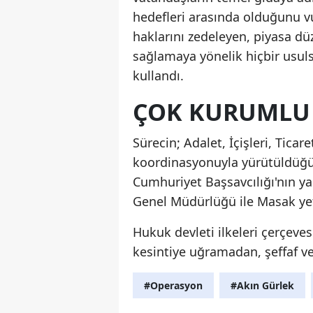
hedefleri arasında olduğunu v
haklarını zedeleyen, piyasa d
sağlamaya yönelik hiçbir usul
kullandı.
ÇOK KURUMLU
Sürecin; Adalet, İçişleri, Ticar
koordinasyonuyla yürütüldüğü 
Cumhuriyet Başsavcılığı'nın y
Genel Müdürlüğü ile Masak yetki
Hukuk devleti ilkeleri çerçeve
kesintiye uğramadan, şeffaf ve
#Operasyon
#Akın Gürlek