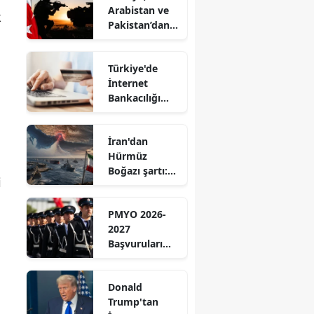
Arabistan ve
k
Pakistan’dan
dev savunma
paktı
Türkiye'de
İnternet
Bankacılığı
Kullanımı
%75,9'a
İran'dan
Yükseldi
Hürmüz
Boğazı şartı:
i
ABD
gemilerine
PMYO 2026-
geçiş yasağı
2027
Başvuruları
Başladı: 3 Bin
250 Polis
Donald
Alınacak
Trump'tan