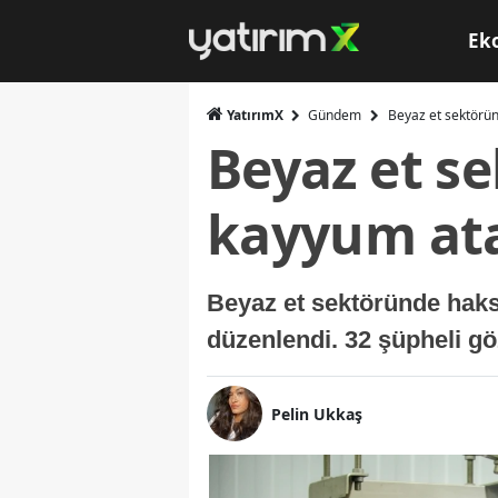
Ek
YatırımX
Gündem
Beyaz et sektörün
Beyaz et s
kayyum ata
Beyaz et sektöründe haksız
düzenlendi. 32 şüpheli gö
Pelin Ukkaş