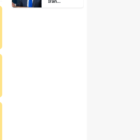
İran
açıklaması:
Güç kullanımı
hâlâ seçenek