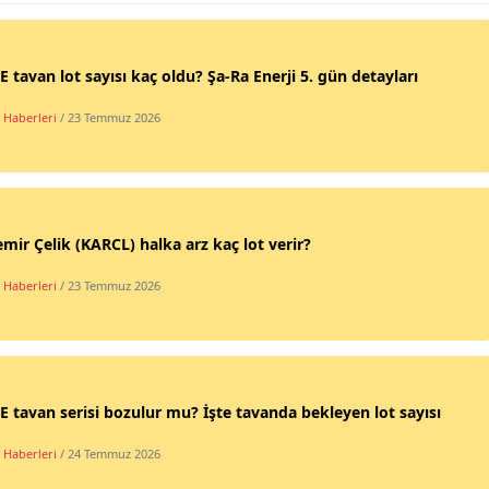
 tavan lot sayısı kaç oldu? Şa-Ra Enerji 5. gün detayları
 Haberleri
/ 23 Temmuz 2026
mir Çelik (KARCL) halka arz kaç lot verir?
 Haberleri
/ 23 Temmuz 2026
 tavan serisi bozulur mu? İşte tavanda bekleyen lot sayısı
 Haberleri
/ 24 Temmuz 2026