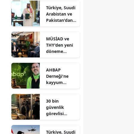
Şişecam
Türkiye, Suudi
Arabistan ve
Pakistan'dan
kritik güvenlik
anlaşması
MÜSİAD ve
THY'den yeni
döneme
yönelik
önemli
AHBAP
görüşme
Derneği'ne
kayyum
atandı:
Mahkemeden
30 bin
kritik karar
güvenlik
görevlisi
alınacak:
Okullarda yeni
Türkiye, Suudi
uygulama