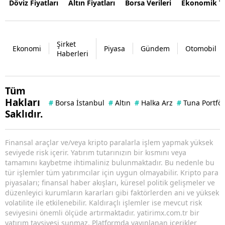
Döviz Fiyatları
Altın Fiyatları
Borsa Verileri
Ekonomik T
Şirket
Ekonomi
Piyasa
Gündem
Otomobil
Haberleri
Tüm
Hakları
#
Borsa İstanbul
#
Altın
#
Halka Arz
#
Tuna Portfö
Saklıdır.
Finansal araçlar ve/veya kripto paralarla işlem yapmak yüksek
seviyede risk içerir. Yatırım tutarınızın bir kısmını veya
tamamını kaybetme ihtimaliniz bulunmaktadır. Bu nedenle bu
tür işlemler tüm yatırımcılar için uygun olmayabilir. Kripto para
piyasaları; finansal haber akışları, küresel politik gelişmeler ve
düzenleyici kurumların kararları gibi faktörlerden ani ve yüksek
volatilite ile etkilenebilir. Kaldıraçlı işlemler ise mevcut risk
seviyesini önemli ölçüde artırmaktadır. yatirimx.com.tr bir
yatırım tavsiyesi sunmaz. Platformda yayınlanan içerikler