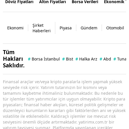
Döviz Fiyatları
Altın Fiyatları
Borsa Verileri
Ekonomik T
Şirket
Ekonomi
Piyasa
Gündem
Otomobil
Haberleri
Tüm
Hakları
#
Borsa İstanbul
#
Bist
#
Halka Arz
#
Abd
#
Tuna 
Saklıdır.
Finansal araçlar ve/veya kripto paralarla işlem yapmak yüksek
seviyede risk içerir. Yatırım tutarınızın bir kısmını veya
tamamını kaybetme ihtimaliniz bulunmaktadır. Bu nedenle bu
tür işlemler tüm yatırımcılar için uygun olmayabilir. Kripto para
piyasaları; finansal haber akışları, küresel politik gelişmeler ve
düzenleyici kurumların kararları gibi faktörlerden ani ve yüksek
volatilite ile etkilenebilir. Kaldıraçlı işlemler ise mevcut risk
seviyesini önemli ölçüde artırmaktadır. yatirimx.com.tr bir
yatırım tavsiyesi sunmaz. Platformda yayınlanan içerikler