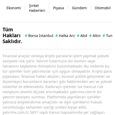
Şirket
Ekonomi
Piyasa
Gündem
Otomobil
Haberleri
Tüm
Hakları
#
Borsa İstanbul
#
Halka Arz
#
Abd
#
Altın
#
Tuna 
Saklıdır.
Finansal araçlar ve/veya kripto paralarla işlem yapmak yüksek
seviyede risk içerir. Yatırım tutarınızın bir kısmını veya
tamamını kaybetme ihtimaliniz bulunmaktadır. Bu nedenle bu
tür işlemler tüm yatırımcılar için uygun olmayabilir. Kripto para
piyasaları; finansal haber akışları, küresel politik gelişmeler ve
düzenleyici kurumların kararları gibi faktörlerden ani ve yüksek
volatilite ile etkilenebilir. Kaldıraçlı işlemler ise mevcut risk
seviyesini önemli ölçüde artırmaktadır. yatirimx.com.tr bir
yatırım tavsiyesi sunmaz. Platformda yayınlanan içerikler
yalnızca bilgilendirme amaçlıdır ve ilgili içeriklerin hukuki
sorumluluğu tamamen içeriği üreten kişiye aittir.
yatirimx.com.tr, 5651 sayılı Kanun kapsamında yer sağlayıcı