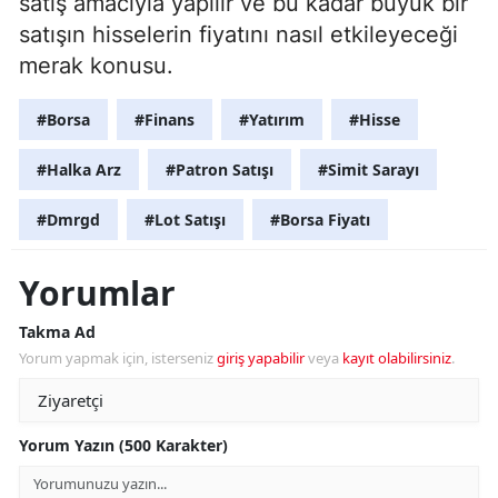
satış amacıyla yapılır ve bu kadar büyük bir
satışın hisselerin fiyatını nasıl etkileyeceği
merak konusu.
#Borsa
#Finans
#Yatırım
#Hisse
#Halka Arz
#Patron Satışı
#Simit Sarayı
#Dmrgd
#Lot Satışı
#Borsa Fiyatı
Yorumlar
Takma Ad
Yorum yapmak için, isterseniz
giriş yapabilir
veya
kayıt olabilirsiniz
.
Yorum Yazın (500 Karakter)