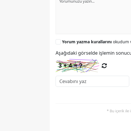
Yorum yazma kurallarını
okudum v
Aşağıdaki görselde işlemin sonucu
* Bu içerik ile