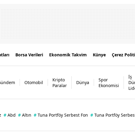
tları
Borsa Verileri
Ekonomik Takvim
Künye
Çerez Polit
İş
Kripto
Spor
Gündem
Otomobil
Dünya
Dü
Paralar
Ekonomisi
Lid
z
#
Abd
#
Altın
#
Tuna Portföy Serbest Fon
#
Tuna Portföy Serbes