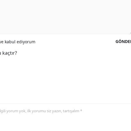
GÖNDE
e kabul ediyorum
 kaçtır?
 ilgili yorum yok, ilk yorumu siz yazın, tartışalım *