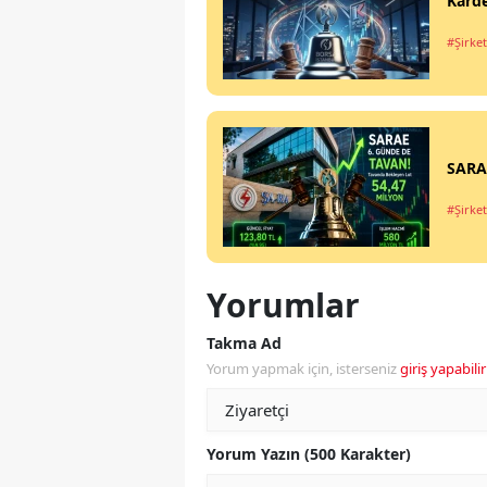
Karde
#Şirket
SARAE
#Şirket
Yorumlar
Takma Ad
Yorum yapmak için, isterseniz
giriş yapabilir
Yorum Yazın (500 Karakter)