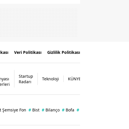
ikası
Veri Politikası
Gizlilik Politikası
Startup
nyası
Teknoloji
KÜNYE
İLETİŞİM
Radarı
erleri
t Şemsiye Fon
#
Bist
#
Bilanço
#
Bofa
#
Borsa
#
Enflasyon
#
Ka