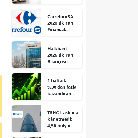
Ortaklığına
Stok Devri
CarrefourSA
2026 İlk Yarı
Finansal
Verilerini
Açıkladı
Halkbank
2026 İlk Yarı
Bilançosu
Açıklandı: Net
Kâr %40 Arttı!
1 haftada
%30'dan fazla
kazandıran
hisseler belli
oldu
TRHOL aslında
kâr etmedi:
4,56 milyar
TL’lik kârın