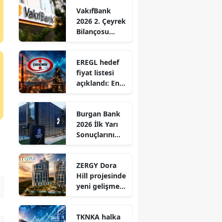
perde arkası
VakıfBank
2026 2. Çeyrek
Bilançosu
Açıklandı: Net
Kâr %51 Arttı!
EREGL hedef
fiyat listesi
açıklandı: En
yüksek hedef
59,21 TL
Burgan Bank
2026 İlk Yarı
Sonuçlarını
Açıkladı
ZERGY Dora
Hill projesinde
yeni gelişmeyi
KAP'ta
duyurdu
TKNKA halka