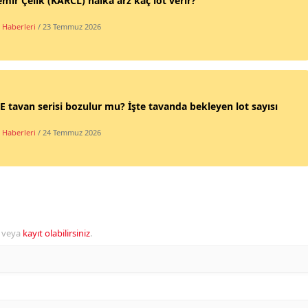
mir Çelik (KARCL) halka arz kaç lot verir?
 Haberleri
/ 23 Temmuz 2026
 tavan serisi bozulur mu? İşte tavanda bekleyen lot sayısı
 Haberleri
/ 24 Temmuz 2026
veya
kayıt olabilirsiniz
.