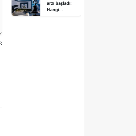
arzı başladı:
Hangi
bankalar
başvuru
alıyor?
R