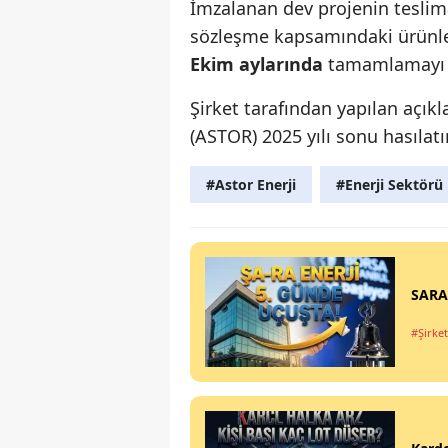
İmzalanan dev projenin teslima
sözleşme kapsamındaki ürünler
Ekim aylarında
tamamlamayı p
Şirket tarafından yapılan açık
(ASTOR) 2025 yılı sonu hasılatı
#Astor Enerji
#Enerji Sektörü
SARAE
#Şirket