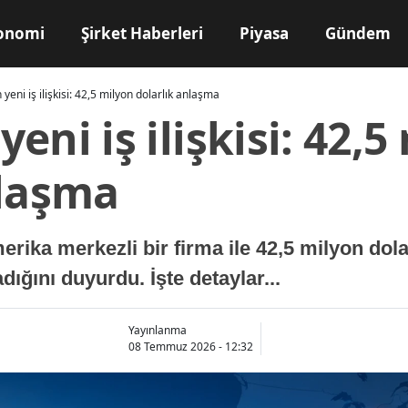
onomi
Şirket Haberleri
Piyasa
Gündem
eni iş ilişkisi: 42,5 milyon dolarlık anlaşma
eni iş ilişkisi: 42,5
nlaşma
rika merkezli bir firma ile 42,5 milyon dol
ığını duyurdu. İşte detaylar...
Yayınlanma
08 Temmuz 2026 - 12:32