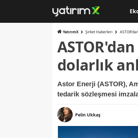
Ek
YatırımX
Şirket Haberleri
ASTOR'dan y
ASTOR'dan y
dolarlık a
Astor Enerji (ASTOR), Ame
tedarik sözleşmesi imzalad
Pelin Ukkaş