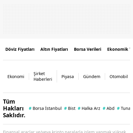
Döviz Fiyatları
Altın Fiyatları
Borsa Verileri
Ekonomik T
Şirket
Ekonomi
Piyasa
Gündem
Otomobil
Haberleri
Tüm
Hakları
#
Borsa İstanbul
#
Bist
#
Halka Arz
#
Abd
#
Tuna 
Saklıdır.
Finansal araçlar ve/veya kripto paralarla işlem yapmak yüksek