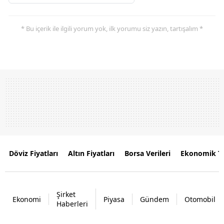
* Bu içerik ile ilgili yorum yok, ilk yorumu siz yazın, tartışalım *
Döviz Fiyatları
Altın Fiyatları
Borsa Verileri
Ekonomik T
Şirket
Ekonomi
Piyasa
Gündem
Otomobil
Haberleri