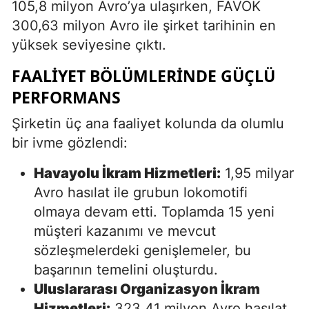
105,8 milyon Avro’ya ulaşırken, FAVÖK
300,63 milyon Avro ile şirket tarihinin en
yüksek seviyesine çıktı.
FAALIYET BÖLÜMLERINDE GÜÇLÜ
PERFORMANS
Şirketin üç ana faaliyet kolunda da olumlu
bir ivme gözlendi:
Havayolu İkram Hizmetleri:
1,95 milyar
Avro hasılat ile grubun lokomotifi
olmaya devam etti. Toplamda 15 yeni
müşteri kazanımı ve mevcut
sözleşmelerdeki genişlemeler, bu
başarının temelini oluşturdu.
Uluslararası Organizasyon İkram
Hizmetleri:
323,41 milyon Avro hasılat