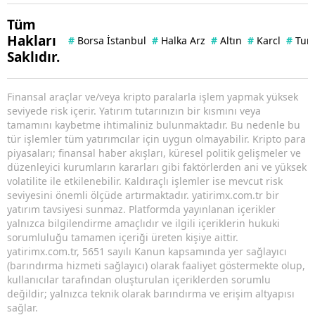
Tüm
Hakları
#
Borsa İstanbul
#
Halka Arz
#
Altın
#
Karcl
#
Tun
Saklıdır.
Finansal araçlar ve/veya kripto paralarla işlem yapmak yüksek
seviyede risk içerir. Yatırım tutarınızın bir kısmını veya
tamamını kaybetme ihtimaliniz bulunmaktadır. Bu nedenle bu
tür işlemler tüm yatırımcılar için uygun olmayabilir. Kripto para
piyasaları; finansal haber akışları, küresel politik gelişmeler ve
düzenleyici kurumların kararları gibi faktörlerden ani ve yüksek
volatilite ile etkilenebilir. Kaldıraçlı işlemler ise mevcut risk
seviyesini önemli ölçüde artırmaktadır. yatirimx.com.tr bir
yatırım tavsiyesi sunmaz. Platformda yayınlanan içerikler
yalnızca bilgilendirme amaçlıdır ve ilgili içeriklerin hukuki
sorumluluğu tamamen içeriği üreten kişiye aittir.
yatirimx.com.tr, 5651 sayılı Kanun kapsamında yer sağlayıcı
(barındırma hizmeti sağlayıcı) olarak faaliyet göstermekte olup,
kullanıcılar tarafından oluşturulan içeriklerden sorumlu
değildir; yalnızca teknik olarak barındırma ve erişim altyapısı
sağlar.