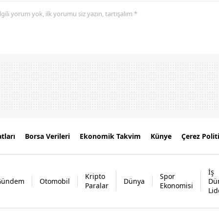
 ilgili yorum yok, ilk yorumu siz yazın, tartışalım *
tları
Borsa Verileri
Ekonomik Takvim
Künye
Çerez Polit
İş
Kripto
Spor
Gündem
Otomobil
Dünya
Dü
Paralar
Ekonomisi
Lid