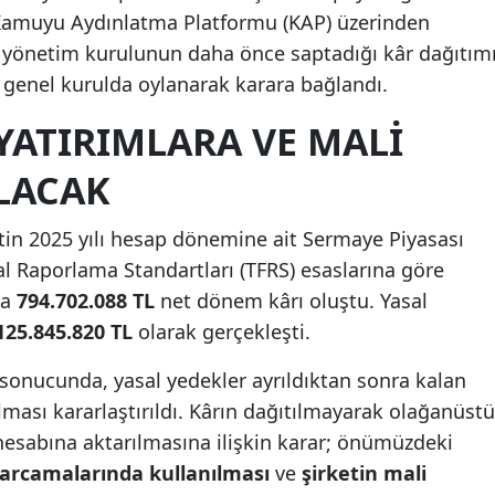
ı Kamuyu Aydınlatma Platformu (KAP) üzerinden
ket yönetim kurulunun daha önce saptadığı kâr dağıtım
genel kurulda oylanarak karara bağlandı.
 YATIRIMLARA VE MALI
ILACAK
tin 2025 yılı hesap dönemine ait Sermaye Piyasası
al Raporlama Standartları (TFRS) esaslarına göre
da
794.702.088 TL
net dönem kârı oluştu. Yasal
125.845.820 TL
olarak gerçekleşti.
sonucunda, yasal yedekler ayrıldıktan sonra kalan
lması kararlaştırıldı. Kârın dağıtılmayarak olağanüstü
ı hesabına aktarılmasına ilişkin karar; önümüzdeki
harcamalarında kullanılması
ve
şirketin mali