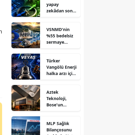
yapay
zekâdan sonra
yeni rotayı
belirledi
VSNMD'nin
n
%55 bedelsiz
sermaye
artırımına SPK
onayı geldi
Türker
Vangölü Enerji
halka arzı için
geri sayım
başladı
Aztek
Teknoloji,
Bose'un
Türkiye
distribütörü
MLP Sağlık
oldu
Bilançosunu