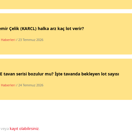
mir Çelik (KARCL) halka arz kaç lot verir?
 Haberleri
/ 23 Temmuz 2026
 tavan serisi bozulur mu? İşte tavanda bekleyen lot sayısı
 Haberleri
/ 24 Temmuz 2026
veya
kayıt olabilirsiniz
.