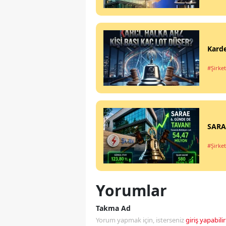
Karde
#Şirket
SARAE
#Şirket
Yorumlar
Takma Ad
Yorum yapmak için, isterseniz
giriş yapabilir