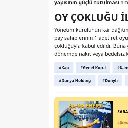
yapısının güçlü tutulması
ama
OY ÇOKLUĞU IL
Yönetim kurulunun kâr dağıtım
pay sahiplerinin 1 adet ret oy
çokluğuyla kabul edildi. Buna
dönemde nakit veya bedelsiz 
#Kap
#Genel Kurul
#Kam
#Dünya Holding
#Dunyh
SARAE
#Şirket