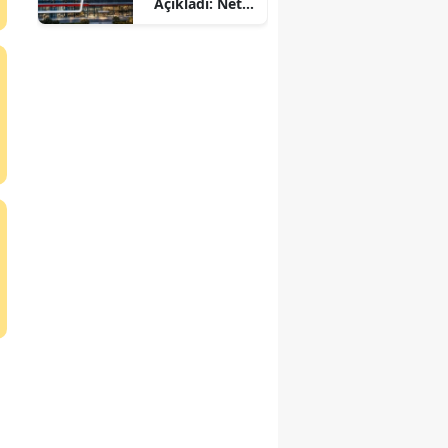
Açıkladı: Net
Kâr
Beklentileri
Aştı!