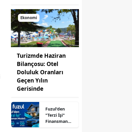
Ekonomi
Turizmde Haziran
Bilançosu: Otel
Doluluk Oranları
i
Geçen Yılın
Gerisinde
Fuzul'den
"Terzi İşi"
Finansman
Modeli: