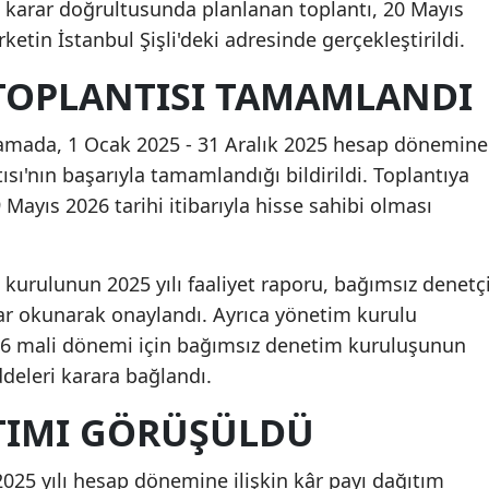
n karar doğrultusunda planlanan toplantı, 20 Mayıs
ketin İstanbul Şişli'deki adresinde gerçekleştirildi.
TOPLANTISI TAMAMLANDI
klamada, 1 Ocak 2025 - 31 Aralık 2025 hesap dönemine
sı'nın başarıyla tamamlandığı bildirildi. Toplantıya
9 Mayıs 2026 tarihi itibarıyla hisse sahibi olması
kurulunun 2025 yılı faaliyet raporu, bağımsız denetç
lar okunarak onaylandı. Ayrıca yönetim kurulu
026 mali dönemi için bağımsız denetim kuruluşunun
eleri karara bağlandı.
ITIMI GÖRÜŞÜLDÜ
025 yılı hesap dönemine ilişkin kâr payı dağıtım