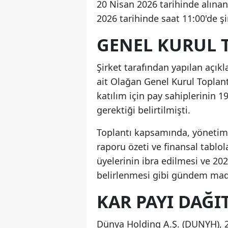
20 Nisan 2026 tarihinde alına
2026 tarihinde saat 11:00'de şir
GENEL KURUL 
Şirket tarafından yapılan açı
ait Olağan Genel Kurul Toplantı
katılım için pay sahiplerinin 1
gerektiği belirtilmişti.
Toplantı kapsamında, yönetim 
raporu özeti ve finansal tablo
üyelerinin ibra edilmesi ve 2
belirlenmesi gibi gündem madd
KAR PAYI DAĞ
Dünya Holding A.Ş. (DUNYH), 2