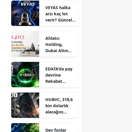
Konutta 240,
VEYAS halka
Araçta 120 Ay
ı
arzı kaç lot
Vade!
verir? Güncel
lot
hesaplaması
Ahlatcı
Holding,
Dubai Altın
Rafinerisi'ni
faaliyete
EDATA'da pay
geçirdi
devrine
Rekabet
Kurumu onayı
geldi
HUBVC, 318,6
bin dolarlık
alacağını
tahsil edemedi
Dev fonlar