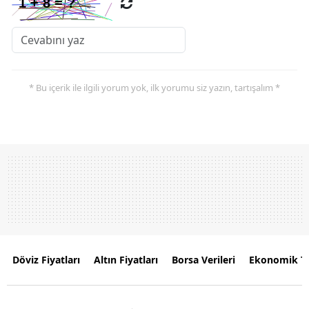
* Bu içerik ile ilgili yorum yok, ilk yorumu siz yazın, tartışalım *
Döviz Fiyatları
Altın Fiyatları
Borsa Verileri
Ekonomik T