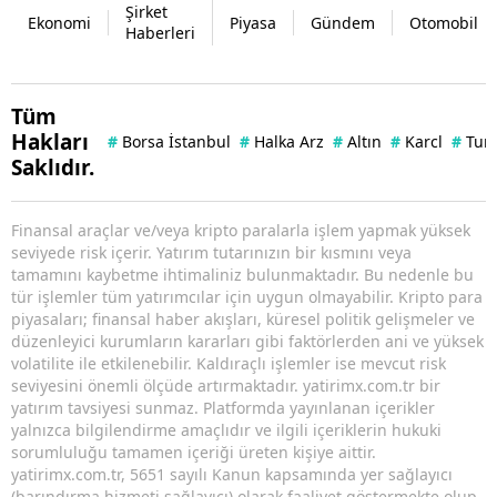
Şirket
Ekonomi
Piyasa
Gündem
Otomobil
Haberleri
Tüm
Hakları
#
Borsa İstanbul
#
Halka Arz
#
Altın
#
Karcl
#
Tuna
Saklıdır.
Finansal araçlar ve/veya kripto paralarla işlem yapmak yüksek
seviyede risk içerir. Yatırım tutarınızın bir kısmını veya
tamamını kaybetme ihtimaliniz bulunmaktadır. Bu nedenle bu
tür işlemler tüm yatırımcılar için uygun olmayabilir. Kripto para
piyasaları; finansal haber akışları, küresel politik gelişmeler ve
düzenleyici kurumların kararları gibi faktörlerden ani ve yüksek
volatilite ile etkilenebilir. Kaldıraçlı işlemler ise mevcut risk
seviyesini önemli ölçüde artırmaktadır. yatirimx.com.tr bir
yatırım tavsiyesi sunmaz. Platformda yayınlanan içerikler
yalnızca bilgilendirme amaçlıdır ve ilgili içeriklerin hukuki
sorumluluğu tamamen içeriği üreten kişiye aittir.
yatirimx.com.tr, 5651 sayılı Kanun kapsamında yer sağlayıcı
(barındırma hizmeti sağlayıcı) olarak faaliyet göstermekte olup,