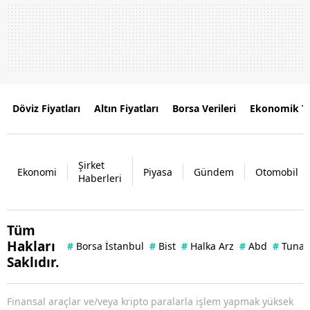
Döviz Fiyatları
Altın Fiyatları
Borsa Verileri
Ekonomik T
Şirket
Ekonomi
Piyasa
Gündem
Otomobil
Haberleri
Tüm
Hakları
#
Borsa İstanbul
#
Bist
#
Halka Arz
#
Abd
#
Tuna 
Saklıdır.
Finansal araçlar ve/veya kripto paralarla işlem yapmak yüksek