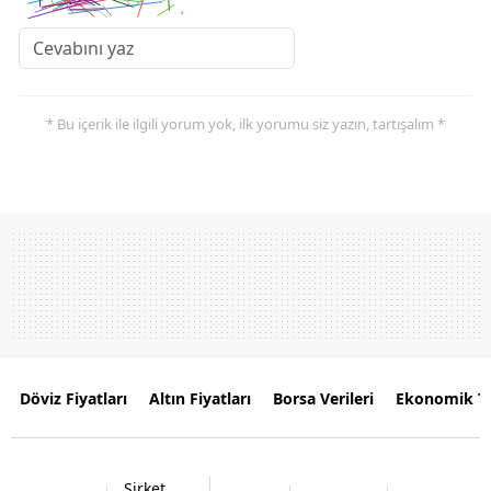
* Bu içerik ile ilgili yorum yok, ilk yorumu siz yazın, tartışalım *
Döviz Fiyatları
Altın Fiyatları
Borsa Verileri
Ekonomik T
Şirket