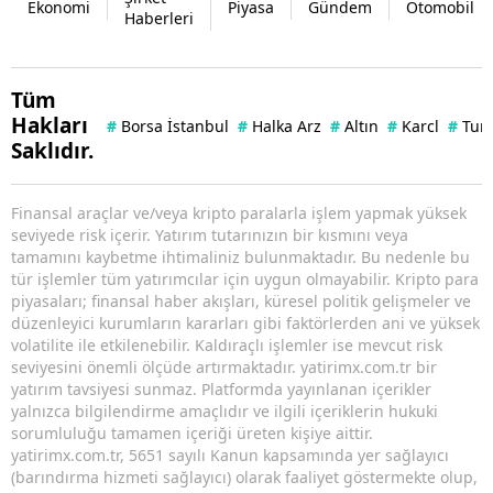
Ekonomi
Piyasa
Gündem
Otomobil
Haberleri
Tüm
Hakları
#
Borsa İstanbul
#
Halka Arz
#
Altın
#
Karcl
#
Tuna
Saklıdır.
Finansal araçlar ve/veya kripto paralarla işlem yapmak yüksek
seviyede risk içerir. Yatırım tutarınızın bir kısmını veya
tamamını kaybetme ihtimaliniz bulunmaktadır. Bu nedenle bu
tür işlemler tüm yatırımcılar için uygun olmayabilir. Kripto para
piyasaları; finansal haber akışları, küresel politik gelişmeler ve
düzenleyici kurumların kararları gibi faktörlerden ani ve yüksek
volatilite ile etkilenebilir. Kaldıraçlı işlemler ise mevcut risk
seviyesini önemli ölçüde artırmaktadır. yatirimx.com.tr bir
yatırım tavsiyesi sunmaz. Platformda yayınlanan içerikler
yalnızca bilgilendirme amaçlıdır ve ilgili içeriklerin hukuki
sorumluluğu tamamen içeriği üreten kişiye aittir.
yatirimx.com.tr, 5651 sayılı Kanun kapsamında yer sağlayıcı
(barındırma hizmeti sağlayıcı) olarak faaliyet göstermekte olup,