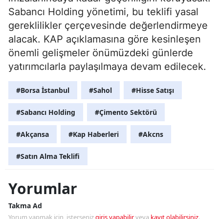
Sabancı Holding yönetimi, bu teklifi yasal
gereklilikler çerçevesinde değerlendirmeye
alacak. KAP açıklamasına göre kesinleşen
önemli gelişmeler önümüzdeki günlerde
yatırımcılarla paylaşılmaya devam edilecek.
#Borsa İstanbul
#Sahol
#Hisse Satışı
#Sabancı Holding
#Çimento Sektörü
#Akçansa
#Kap Haberleri
#Akcns
#Satın Alma Teklifi
Yorumlar
Takma Ad
Yorum yapmak için, isterseniz
giriş yapabilir
veya
kayıt olabilirsiniz
.