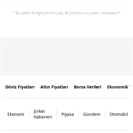
* Bu içerik ile ilgili yorum yok, ilk yorumu siz yazın, tartışalım *
Döviz Fiyatları
Altın Fiyatları
Borsa Verileri
Ekonomik T
Şirket
Ekonomi
Piyasa
Gündem
Otomobil
Haberleri