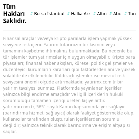
Tüm
Hakları
#
Borsa İstanbul
#
Halka Arz
#
Altın
#
Abd
#
Tuna 
Saklıdır.
Finansal araçlar ve/veya kripto paralarla işlem yapmak yüksek
seviyede risk içerir. Yatırım tutarınızın bir kısmını veya
tamamını kaybetme ihtimaliniz bulunmaktadır. Bu nedenle bu
tür işlemler tüm yatırımcılar için uygun olmayabilir. Kripto para
piyasaları; finansal haber akışları, küresel politik gelişmeler ve
düzenleyici kurumların kararları gibi faktörlerden ani ve yüksek
volatilite ile etkilenebilir. Kaldıraçlı işlemler ise mevcut risk
seviyesini önemli ölçüde artırmaktadır. yatirimx.com.tr bir
yatırım tavsiyesi sunmaz. Platformda yayınlanan içerikler
yalnızca bilgilendirme amaçlıdır ve ilgili içeriklerin hukuki
sorumluluğu tamamen içeriği üreten kişiye aittir.
yatirimx.com.tr, 5651 sayılı Kanun kapsamında yer sağlayıcı
(barındırma hizmeti sağlayıcı) olarak faaliyet göstermekte olup,
kullanıcılar tarafından oluşturulan içeriklerden sorumlu
değildir; yalnızca teknik olarak barındırma ve erişim altyapısı
sağlar.