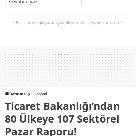
* Bu içerik ile ilgili yorum yok, ilk yorumu siz yazın, tartışalım *
YatırımX
Ekonomi
Ticaret Bakanlığı’ndan
80 Ülkeye 107 Sektörel
Pazar Raporu!