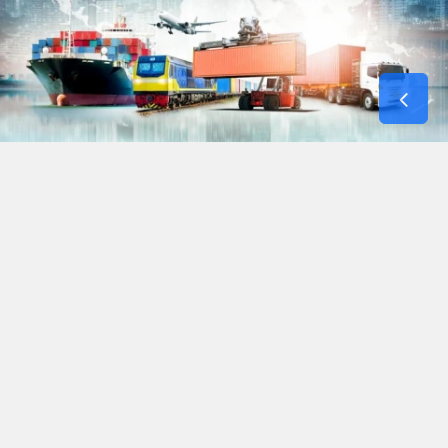
Türkiye’nin dış ticaret ağını genişletme
vizyonu doğrultusunda çalışmalarını sürdüren
Ticaret Bakanlığı, yurt dışı teşkilatı aracılığıyla
sahadan toplanan nitelikli verileri Türk
ihracatçılarıyla buluşturdu. 2026 yılının ilk yedi
ayı itibarıyla tamamlanan saha araştırmaları,
Türk firmalarının hedef pazarlara giriş
stratejilerini doğrudan desteklemeyi amaçlıyor.
2025 yılında Almanya tekstil, Çekya otomotiv,
Fransa mobilya ve Japonya hazır giyim gibi