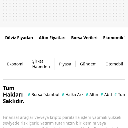
Döviz Fiyatları
Altın Fiyatları
Borsa Verileri
Ekonomik T
Şirket
Ekonomi
Piyasa
Gündem
Otomobil
Haberleri
Tüm
Hakları
#
Borsa İstanbul
#
Halka Arz
#
Altın
#
Abd
#
Tuna 
Saklıdır.
Finansal araçlar ve/veya kripto paralarla işlem yapmak yüksek
seviyede risk içerir. Yatırım tutarınızın bir kısmını veya