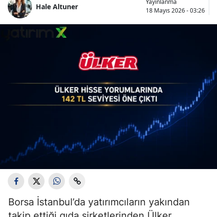
Yayınlanma
Hale Altuner
18 Mayıs 2026 - 03:26
Borsa İstanbul’da yatırımcıların yakından
takip ettiği gıda şirketlerinden Ülker