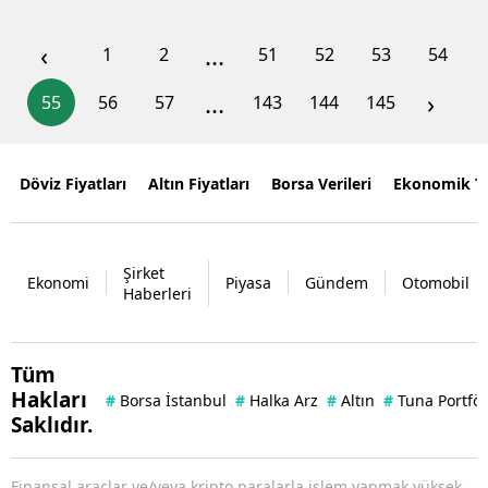
‹
...
1
2
51
52
53
54
...
›
55
56
57
143
144
145
Döviz Fiyatları
Altın Fiyatları
Borsa Verileri
Ekonomik T
Şirket
Ekonomi
Piyasa
Gündem
Otomobil
Haberleri
Tüm
Hakları
#
Borsa İstanbul
#
Halka Arz
#
Altın
#
Tuna Portfö
Saklıdır.
Finansal araçlar ve/veya kripto paralarla işlem yapmak yüksek