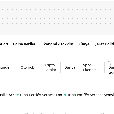
tları
Borsa Verileri
Ekonomik Takvim
Künye
Çerez Polit
İş
Kripto
Spor
Gündem
Otomobil
Dünya
Dü
Paralar
Ekonomisi
Lid
alka Arz
#
Tuna Portföy Serbest Fon
#
Tuna Portföy Serbest Şems