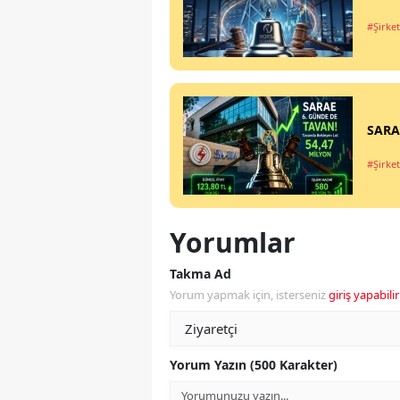
#Şirket
SARAE
#Şirket
Yorumlar
Takma Ad
Yorum yapmak için, isterseniz
giriş yapabilir
Yorum Yazın (500 Karakter)