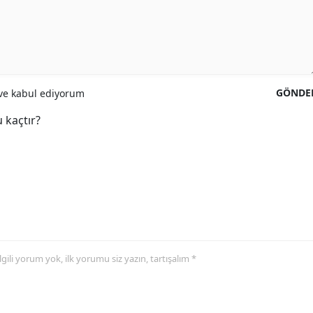
GÖNDE
e kabul ediyorum
 kaçtır?
 ilgili yorum yok, ilk yorumu siz yazın, tartışalım *