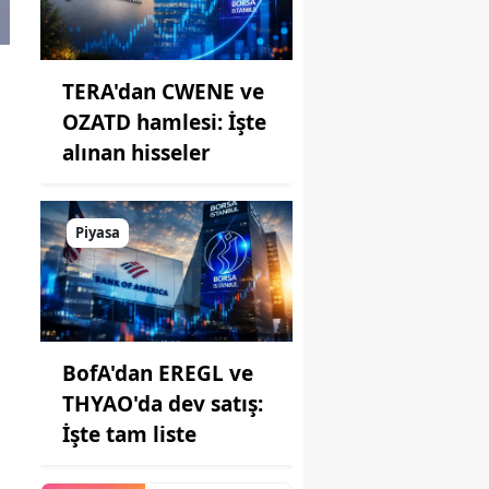
TERA'dan CWENE ve
OZATD hamlesi: İşte
alınan hisseler
Piyasa
BofA'dan EREGL ve
THYAO'da dev satış:
İşte tam liste