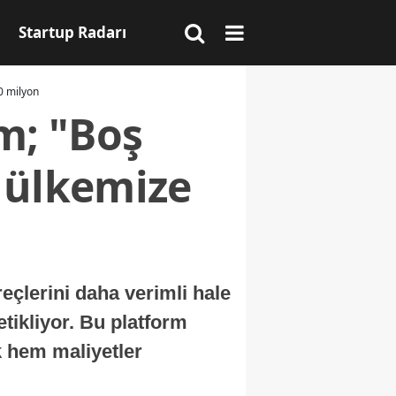
Startup Radarı
0 milyon
m; "Boş
 ülkemize
reçlerini daha verimli hale
etikliyor. Bu platform
k hem maliyetler