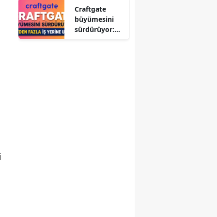
Craftgate
büyümesini
sürdürüyor:
580'den fazla
iş yerine ulaştı
i