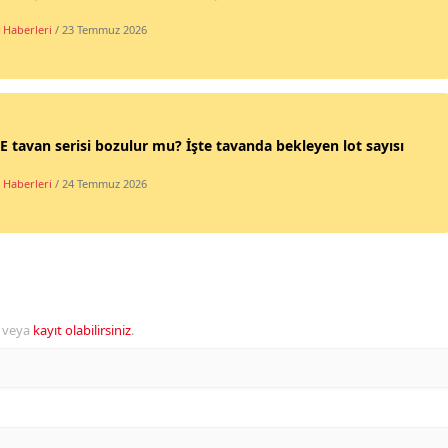
 Haberleri
/ 23 Temmuz 2026
 tavan serisi bozulur mu? İşte tavanda bekleyen lot sayısı
 Haberleri
/ 24 Temmuz 2026
veya
kayıt olabilirsiniz
.