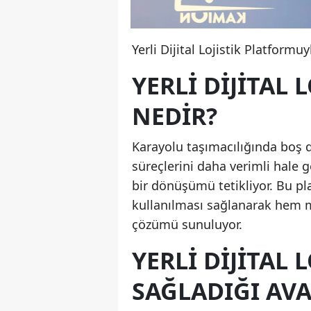
Yerli Dijital Lojistik Platformu
YERLI DIJITAL
NEDIR?
Karayolu taşımacılığında boş dö
süreçlerini daha verimli hale ge
bir dönüşümü tetikliyor. Bu p
kullanılması sağlanarak hem ma
çözümü sunuluyor.
YERLI DIJITAL
SAĞLADIĞI AV