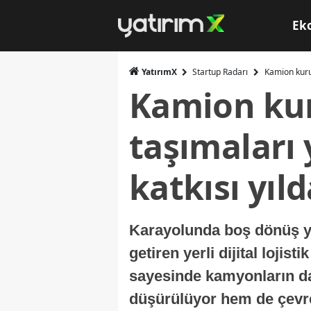
Ek
YatırımX
Startup Radarı
Kamion kuru
Kamion kur
taşımaları
katkısı yıl
Karayolunda boş dönüş yolc
getiren yerli dijital loji
sayesinde kamyonların da
düşürülüyor hem de çevre