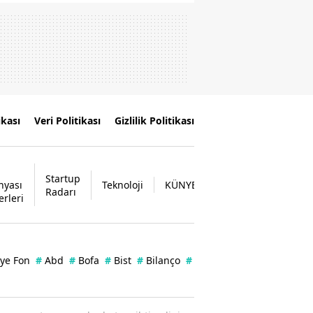
ikası
Veri Politikası
Gizlilik Politikası
Startup
nyası
Teknoloji
KÜNYE
İLETİŞİM
Radarı
erleri
iye Fon
#
Abd
#
Bofa
#
Bist
#
Bilanço
#
Enflasyon
#
Kap
#
Zerg