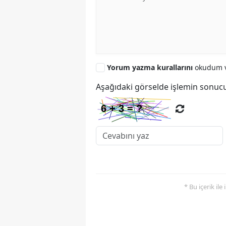
Yorum yazma kurallarını
okudum v
Aşağıdaki görselde işlemin sonucu
* Bu içerik ile