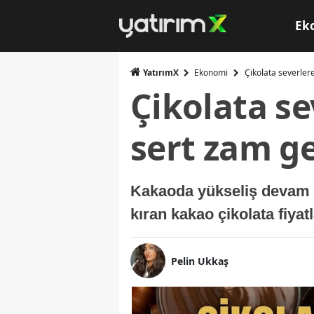
Ek
YatırımX
Ekonomi
Çikolata severler
Çikolata s
sert zam ge
Kakaoda yükseliş devam ed
kıran kakao çikolata fiyatl
Pelin Ukkaş