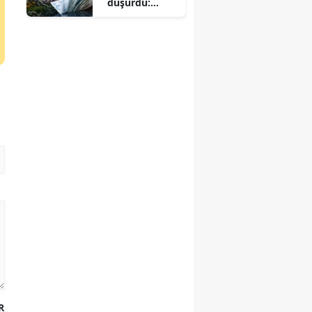
düşürdü:
Bankalarda
yeni dönem
R