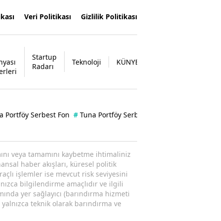
ikası
Veri Politikası
Gizlilik Politikası
Startup
nyası
Teknoloji
KÜNYE
İLETİŞİM
Radarı
erleri
a Portföy Serbest Fon
#
Tuna Portföy Serbest Şemsiye Fon
#
Bilan
ısmını veya tamamını kaybetme ihtimaliniz
ansal haber akışları, küresel politik
raçlı işlemler ise mevcut risk seviyesini
nızca bilgilendirme amaçlıdır ve ilgili
amında yer sağlayıcı (barındırma hizmeti
; yalnızca teknik olarak barındırma ve