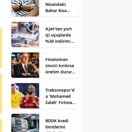
Nisandaki
Bahar Kısa
Sürdü:
Mayısta 14
AJet'ten yurt
Binden Fazla
içi uçuşlarda
İş Kaybı!
%30 indirim:
Kampanya
başladı
Finansman
zinciri kırılırsa
üretim durur:
İSO'dan uyarı
Trabzonspor'd
a 'Mohamed
Salah' Fırtınası
Finansal
Piyasaları
BDDK kredi
Salladı!
limitlerini