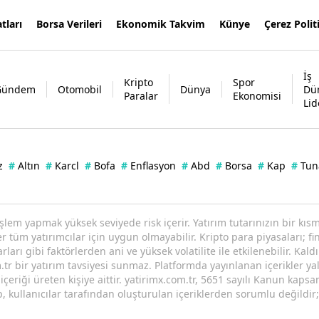
tları
Borsa Verileri
Ekonomik Takvim
Künye
Çerez Polit
İş
Kripto
Spor
Gündem
Otomobil
Dünya
Dü
Paralar
Ekonomisi
Lid
z
#
Altın
#
Karcl
#
Bofa
#
Enflasyon
#
Abd
#
Borsa
#
Kap
#
Tun
işlem yapmak yüksek seviyede risk içerir. Yatırım tutarınızın bir k
tüm yatırımcılar için uygun olmayabilir. Kripto para piyasaları; fin
arı gibi faktörlerden ani ve yüksek volatilite ile etkilenebilir. Kaldı
tr bir yatırım tavsiyesi sunmaz. Platformda yayınlanan içerikler yal
eriği üreten kişiye aittir. yatirimx.com.tr, 5651 sayılı Kanun kaps
p, kullanıcılar tarafından oluşturulan içeriklerden sorumlu değildir