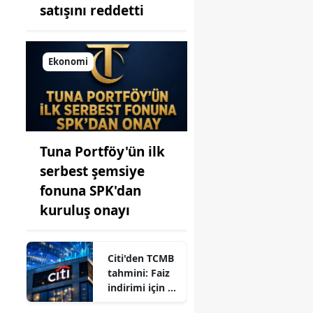
satışını reddetti
Ekonomi
Tuna Portföy'ün ilk
serbest şemsiye
fonuna SPK'dan
kuruluş onayı
Citi'den TCMB
tahmini: Faiz
indirimi için yıl
sonu işareti