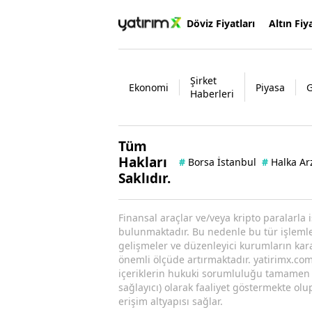
Döviz Fiyatları
Altın Fiya
Şirket
Ekonomi
Piyasa
Haberleri
Tüm
Hakları
#
Borsa İstanbul
#
Halka Ar
Saklıdır.
Finansal araçlar ve/veya kripto paralarla 
bulunmaktadır. Bu nedenle bu tür işlemler 
gelişmeler ve düzenleyici kurumların kararl
önemli ölçüde artırmaktadır. yatirimx.com.
içeriklerin hukuki sorumluluğu tamamen iç
sağlayıcı) olarak faaliyet göstermekte olu
erişim altyapısı sağlar.