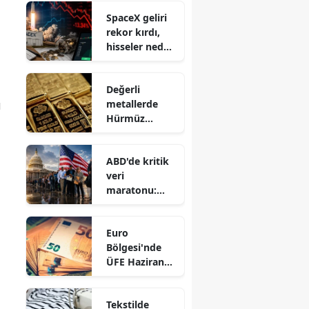
SpaceX geliri
rekor kırdı,
hisseler neden
sert düştü?
Değerli
ı
metallerde
Hürmüz
Boğazı etkisi:
Altın 4.200
ABD'de kritik
doları aştı
veri
maratonu:
Gözler yarın
işsizlik
Euro
başvurularınd
Bölgesi'nde
a
ÜFE Haziran
Ayında Düşüşe
Geçti: Aylık
Tekstilde
%0,3 Geriledi!