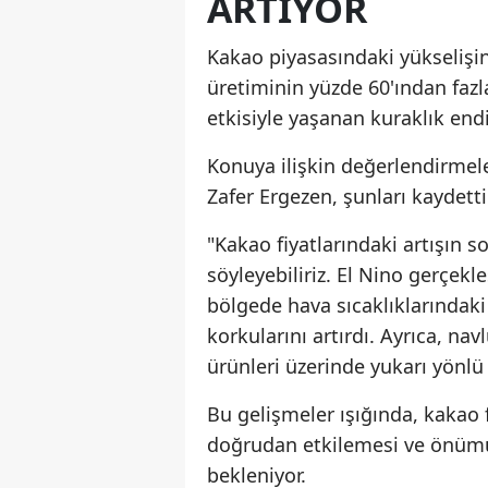
ARTIYOR
Kakao piyasasındaki yükselişin
üretiminin yüzde 60'ından fazla
etkisiyle yaşanan kuraklık endiş
Konuya ilişkin değerlendirmel
Zafer Ergezen, şunları kaydetti
"Kakao fiyatlarındaki artışın s
söyleyebiliriz. El Nino gerçek
bölgede hava sıcaklıklarındaki
korkularını artırdı. Ayrıca, nav
ürünleri üzerinde yukarı yönlü
Bu gelişmeler ışığında, kakao f
doğrudan etkilemesi ve önümü
bekleniyor.