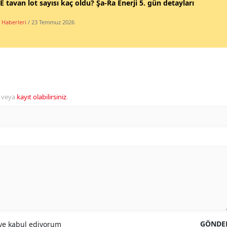
 tavan lot sayısı kaç oldu? Şa-Ra Enerji 5. gün detayları
 Haberleri
/ 23 Temmuz 2026
veya
kayıt olabilirsiniz
.
GÖNDE
e kabul ediyorum