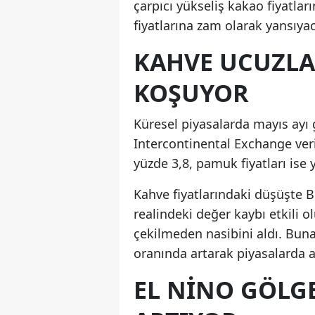
çarpıcı yükseliş kakao fiyatlar
fiyatlarına zam olarak yansıya
KAHVE UCUZLA
KOŞUYOR
Küresel piyasalarda mayıs ayı g
Intercontinental Exchange veril
yüzde 3,8, pamuk fiyatları ise 
Kahve fiyatlarındaki düşüşte Br
realindeki değer kaybı etkili ol
çekilmeden nasibini aldı. Buna
oranında artarak piyasalarda ay
EL NINO GÖLGE