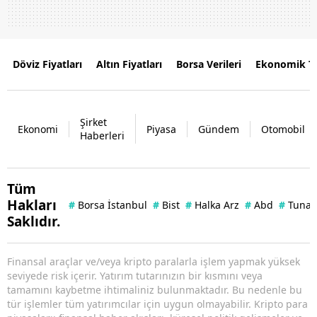
Döviz Fiyatları
Altın Fiyatları
Borsa Verileri
Ekonomik T
Şirket
Ekonomi
Piyasa
Gündem
Otomobil
Haberleri
Tüm
Hakları
#
Borsa İstanbul
#
Bist
#
Halka Arz
#
Abd
#
Tuna 
Saklıdır.
Finansal araçlar ve/veya kripto paralarla işlem yapmak yüksek
seviyede risk içerir. Yatırım tutarınızın bir kısmını veya
tamamını kaybetme ihtimaliniz bulunmaktadır. Bu nedenle bu
tür işlemler tüm yatırımcılar için uygun olmayabilir. Kripto para