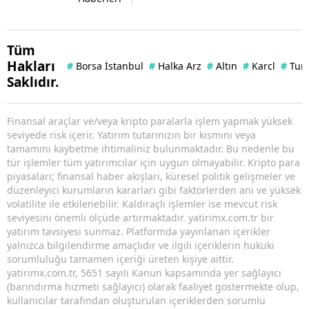
Tüm
Hakları
#
Borsa İstanbul
#
Halka Arz
#
Altın
#
Karcl
#
Tuna
Saklıdır.
Finansal araçlar ve/veya kripto paralarla işlem yapmak yüksek
seviyede risk içerir. Yatırım tutarınızın bir kısmını veya
tamamını kaybetme ihtimaliniz bulunmaktadır. Bu nedenle bu
tür işlemler tüm yatırımcılar için uygun olmayabilir. Kripto para
piyasaları; finansal haber akışları, küresel politik gelişmeler ve
düzenleyici kurumların kararları gibi faktörlerden ani ve yüksek
volatilite ile etkilenebilir. Kaldıraçlı işlemler ise mevcut risk
seviyesini önemli ölçüde artırmaktadır. yatirimx.com.tr bir
yatırım tavsiyesi sunmaz. Platformda yayınlanan içerikler
yalnızca bilgilendirme amaçlıdır ve ilgili içeriklerin hukuki
sorumluluğu tamamen içeriği üreten kişiye aittir.
yatirimx.com.tr, 5651 sayılı Kanun kapsamında yer sağlayıcı
(barındırma hizmeti sağlayıcı) olarak faaliyet göstermekte olup,
kullanıcılar tarafından oluşturulan içeriklerden sorumlu