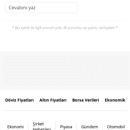
* Bu içerik ile ilgili yorum yok, ilk yorumu siz yazın, tartışalım *
Döviz Fiyatları
Altın Fiyatları
Borsa Verileri
Ekonomik T
Şirket
Ekonomi
Piyasa
Gündem
Otomobil
Haberleri