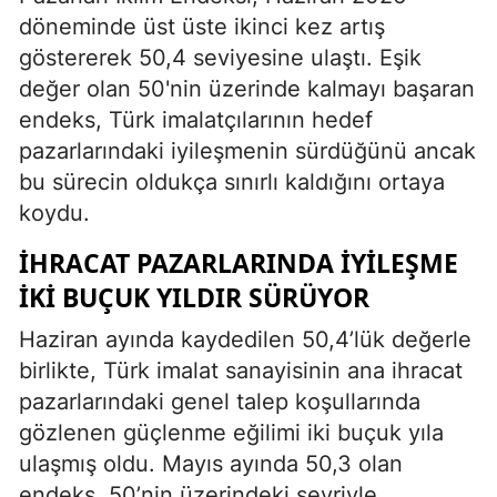
döneminde üst üste ikinci kez artış
göstererek 50,4 seviyesine ulaştı. Eşik
değer olan 50'nin üzerinde kalmayı başaran
endeks, Türk imalatçılarının hedef
pazarlarındaki iyileşmenin sürdüğünü ancak
bu sürecin oldukça sınırlı kaldığını ortaya
koydu.
İHRACAT PAZARLARINDA İYILEŞME
İKI BUÇUK YILDIR SÜRÜYOR
Haziran ayında kaydedilen 50,4’lük değerle
birlikte, Türk imalat sanayisinin ana ihracat
pazarlarındaki genel talep koşullarında
gözlenen güçlenme eğilimi iki buçuk yıla
ulaşmış oldu. Mayıs ayında 50,3 olan
endeks, 50’nin üzerindeki seyriyle