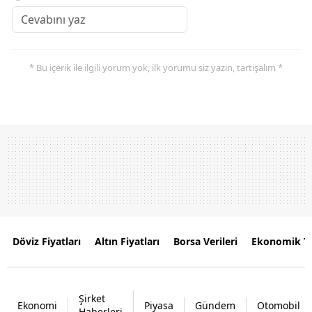
* Bu içerik ile ilgili yorum yok, ilk yorumu siz yazın, tartışalım *
Döviz Fiyatları
Altın Fiyatları
Borsa Verileri
Ekonomik T
Şirket
Ekonomi
Piyasa
Gündem
Otomobil
Haberleri