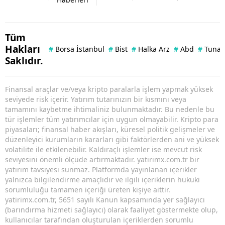
Tüm
Hakları
#
Borsa İstanbul
#
Bist
#
Halka Arz
#
Abd
#
Tuna 
Saklıdır.
Finansal araçlar ve/veya kripto paralarla işlem yapmak yüksek
seviyede risk içerir. Yatırım tutarınızın bir kısmını veya
tamamını kaybetme ihtimaliniz bulunmaktadır. Bu nedenle bu
tür işlemler tüm yatırımcılar için uygun olmayabilir. Kripto para
piyasaları; finansal haber akışları, küresel politik gelişmeler ve
düzenleyici kurumların kararları gibi faktörlerden ani ve yüksek
volatilite ile etkilenebilir. Kaldıraçlı işlemler ise mevcut risk
seviyesini önemli ölçüde artırmaktadır. yatirimx.com.tr bir
yatırım tavsiyesi sunmaz. Platformda yayınlanan içerikler
yalnızca bilgilendirme amaçlıdır ve ilgili içeriklerin hukuki
sorumluluğu tamamen içeriği üreten kişiye aittir.
yatirimx.com.tr, 5651 sayılı Kanun kapsamında yer sağlayıcı
(barındırma hizmeti sağlayıcı) olarak faaliyet göstermekte olup,
kullanıcılar tarafından oluşturulan içeriklerden sorumlu