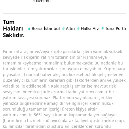
Haberleri
Tüm
Hakları
#
Borsa İstanbul
#
Altın
#
Halka Arz
#
Tuna Portfö
Saklıdır.
Finansal araçlar ve/veya kripto paralarla işlem yapmak yüksek
seviyede risk içerir. Yatırım tutarınızın bir kısmını veya
tamamını kaybetme ihtimaliniz bulunmaktadır. Bu nedenle bu
tür işlemler tüm yatırımcılar için uygun olmayabilir. Kripto para
piyasaları; finansal haber akışları, küresel politik gelişmeler ve
düzenleyici kurumların kararları gibi faktörlerden ani ve yüksek
volatilite ile etkilenebilir. Kaldıraçlı işlemler ise mevcut risk
seviyesini önemli ölçüde artırmaktadır. yatirimx.com.tr bir
yatırım tavsiyesi sunmaz. Platformda yayınlanan içerikler
yalnızca bilgilendirme amaçlıdır ve ilgili içeriklerin hukuki
sorumluluğu tamamen içeriği üreten kişiye aittir.
yatirimx.com.tr, 5651 sayılı Kanun kapsamında yer sağlayıcı
(barındırma hizmeti sağlayıcı) olarak faaliyet göstermekte olup,
kullanıcılar tarafından oluşturulan içeriklerden sorumlu