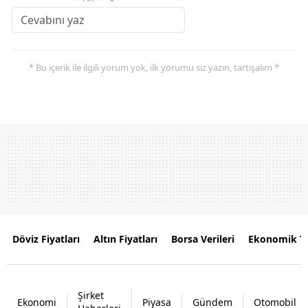
* Bu içerik ile ilgili yorum yok, ilk yorumu siz yazın, tartışalım *
Döviz Fiyatları
Altın Fiyatları
Borsa Verileri
Ekonomik T
Şirket
Ekonomi
Piyasa
Gündem
Otomobil