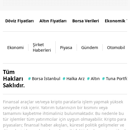
Döviz Fiyatları
Altın Fiyatları
Borsa Verileri
Ekonomik T
Şirket
Ekonomi
Piyasa
Gündem
Otomobil
Haberleri
Tüm
Hakları
#
Borsa İstanbul
#
Halka Arz
#
Altın
#
Tuna Portfö
Saklıdır.
Finansal araçlar ve/veya kripto paralarla işlem yapmak yüksek
seviyede risk içerir. Yatırım tutarınızın bir kısmını veya
tamamını kaybetme ihtimaliniz bulunmaktadır. Bu nedenle bu
tür işlemler tüm yatırımcılar için uygun olmayabilir. Kripto para
piyasaları; finansal haber akışları, küresel politik gelişmeler ve