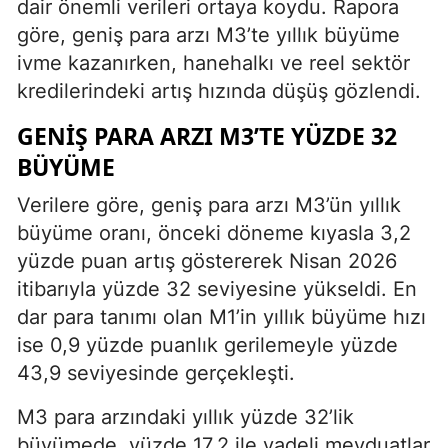
dair önemli verileri ortaya koydu. Rapora
göre, geniş para arzı M3’te yıllık büyüme
ivme kazanırken, hanehalkı ve reel sektör
kredilerindeki artış hızında düşüş gözlendi.
GENIŞ PARA ARZI M3’TE YÜZDE 32
BÜYÜME
Verilere göre, geniş para arzı M3’ün yıllık
büyüme oranı, önceki döneme kıyasla 3,2
yüzde puan artış göstererek Nisan 2026
itibarıyla yüzde 32 seviyesine yükseldi. En
dar para tanımı olan M1’in yıllık büyüme hızı
ise 0,9 yüzde puanlık gerilemeyle yüzde
43,9 seviyesinde gerçekleşti.
M3 para arzındaki yıllık yüzde 32’lik
büyümede, yüzde 17,2 ile vadeli mevduatlar