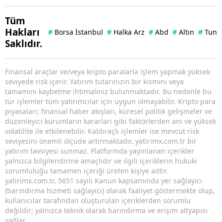
Tüm
Hakları
#
Borsa İstanbul
#
Halka Arz
#
Abd
#
Altın
#
Tuna 
Saklıdır.
Finansal araçlar ve/veya kripto paralarla işlem yapmak yüksek
seviyede risk içerir. Yatırım tutarınızın bir kısmını veya
tamamını kaybetme ihtimaliniz bulunmaktadır. Bu nedenle bu
tür işlemler tüm yatırımcılar için uygun olmayabilir. Kripto para
piyasaları; finansal haber akışları, küresel politik gelişmeler ve
düzenleyici kurumların kararları gibi faktörlerden ani ve yüksek
volatilite ile etkilenebilir. Kaldıraçlı işlemler ise mevcut risk
seviyesini önemli ölçüde artırmaktadır. yatirimx.com.tr bir
yatırım tavsiyesi sunmaz. Platformda yayınlanan içerikler
yalnızca bilgilendirme amaçlıdır ve ilgili içeriklerin hukuki
sorumluluğu tamamen içeriği üreten kişiye aittir.
yatirimx.com.tr, 5651 sayılı Kanun kapsamında yer sağlayıcı
(barındırma hizmeti sağlayıcı) olarak faaliyet göstermekte olup,
kullanıcılar tarafından oluşturulan içeriklerden sorumlu
değildir; yalnızca teknik olarak barındırma ve erişim altyapısı
sağlar.