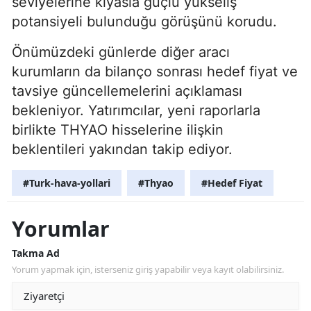
seviyelerine kıyasla güçlü yükseliş
potansiyeli bulunduğu görüşünü korudu.
Önümüzdeki günlerde diğer aracı
kurumların da bilanço sonrası hedef fiyat ve
tavsiye güncellemelerini açıklaması
bekleniyor. Yatırımcılar, yeni raporlarla
birlikte THYAO hisselerine ilişkin
beklentileri yakından takip ediyor.
#Turk-hava-yollari
#Thyao
#Hedef Fiyat
Yorumlar
Takma Ad
Yorum yapmak için, isterseniz giriş yapabilir veya kayıt olabilirsiniz.