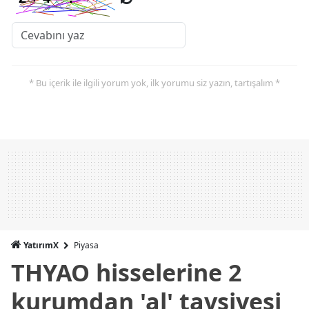
* Bu içerik ile ilgili yorum yok, ilk yorumu siz yazın, tartışalım *
YatırımX
Piyasa
THYAO hisselerine 2
kurumdan 'al' tavsiyesi