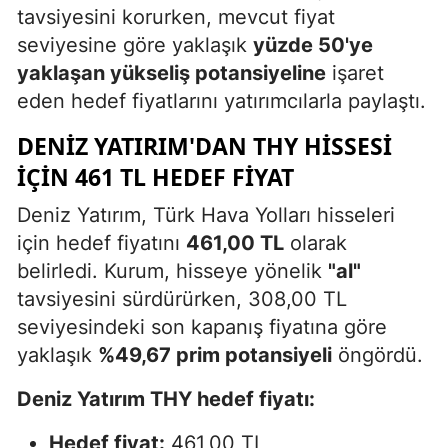
tavsiyesini korurken, mevcut fiyat
seviyesine göre yaklaşık
yüzde 50'ye
yaklaşan yükseliş potansiyeline
işaret
eden hedef fiyatlarını yatırımcılarla paylaştı.
DENIZ YATIRIM'DAN THY HISSESI
IÇIN 461 TL HEDEF FIYAT
Deniz Yatırım, Türk Hava Yolları hisseleri
için hedef fiyatını
461,00 TL
olarak
belirledi. Kurum, hisseye yönelik
"al"
tavsiyesini sürdürürken, 308,00 TL
seviyesindeki son kapanış fiyatına göre
yaklaşık
%49,67 prim potansiyeli
öngördü.
Deniz Yatırım THY hedef fiyatı:
Hedef fiyat:
461,00 TL