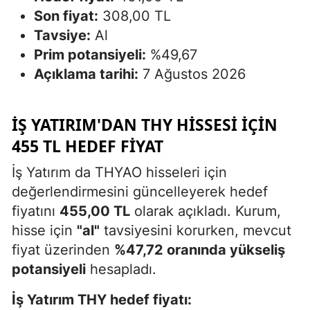
Son fiyat:
308,00 TL
Tavsiye:
Al
Prim potansiyeli:
%49,67
Açıklama tarihi:
7 Ağustos 2026
İŞ YATIRIM'DAN THY HISSESI IÇIN
455 TL HEDEF FIYAT
İş Yatırım da THYAO hisseleri için
değerlendirmesini güncelleyerek hedef
fiyatını
455,00 TL
olarak açıkladı. Kurum,
hisse için
"al"
tavsiyesini korurken, mevcut
fiyat üzerinden
%47,72 oranında yükseliş
potansiyeli
hesapladı.
İş Yatırım THY hedef fiyatı: