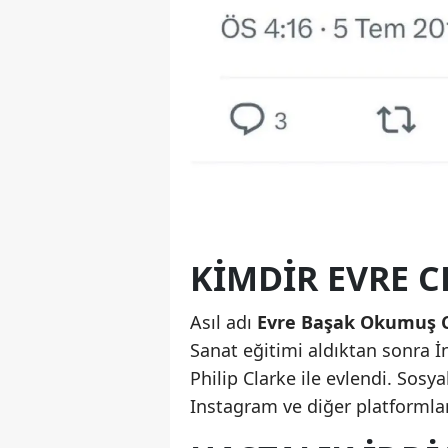
KIMDIR EVRE C
Asıl adı
Evre Başak Okumuş C
Sanat eğitimi aldıktan sonra İn
Philip Clarke ile evlendi. Sosy
Instagram ve diğer platformlard