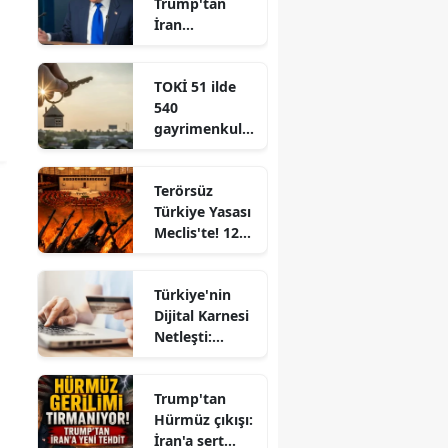
Trump'tan
İran
açıklaması:
Güç kullanımı
TOKİ 51 ilde
hâlâ seçenek
540
gayrimenkulü
satışa
çıkarıyor
Terörsüz
Türkiye Yasası
Meclis'te! 12
maddelik
teklif açıklandı
Türkiye'nin
Dijital Karnesi
Netleşti:
İnternet
Kullanımı
Trump'tan
%92,3
Hürmüz çıkışı:
İran'a sert