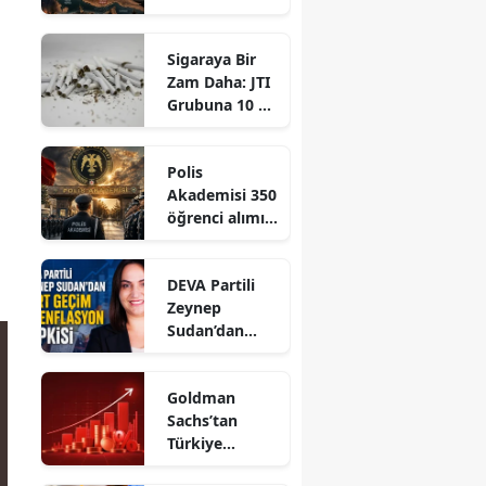
askeri uyarı
Sigaraya Bir
Zam Daha: JTI
Grubuna 10 TL
Artış Geldi!
Polis
Akademisi 350
öğrenci alımı
için başvuru
süreci başladı
DEVA Partili
Zeynep
Sudan’dan
Sert Geçim ve
Enflasyon
Goldman
Tepkisi
Sachs’tan
Türkiye
Analizi: Faizler