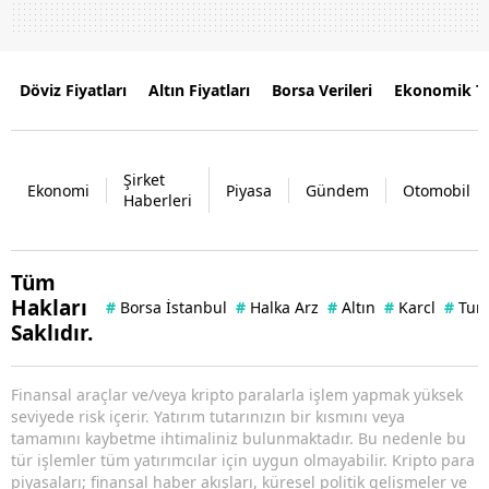
Döviz Fiyatları
Altın Fiyatları
Borsa Verileri
Ekonomik T
Şirket
Ekonomi
Piyasa
Gündem
Otomobil
Haberleri
Tüm
Hakları
#
Borsa İstanbul
#
Halka Arz
#
Altın
#
Karcl
#
Tuna
Saklıdır.
Finansal araçlar ve/veya kripto paralarla işlem yapmak yüksek
seviyede risk içerir. Yatırım tutarınızın bir kısmını veya
tamamını kaybetme ihtimaliniz bulunmaktadır. Bu nedenle bu
tür işlemler tüm yatırımcılar için uygun olmayabilir. Kripto para
piyasaları; finansal haber akışları, küresel politik gelişmeler ve