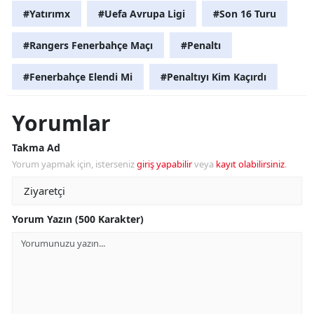
#Yatırımx
#Uefa Avrupa Ligi
#Son 16 Turu
#Rangers Fenerbahçe Maçı
#Penaltı
#Fenerbahçe Elendi Mi
#Penaltıyı Kim Kaçırdı
Yorumlar
Takma Ad
Yorum yapmak için, isterseniz
giriş yapabilir
veya
kayıt olabilirsiniz
.
Yorum Yazın (500 Karakter)