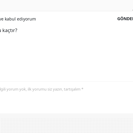
GÖNDE
e kabul ediyorum
 kaçtır?
 ilgili yorum yok, ilk yorumu siz yazın, tartışalım *