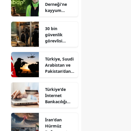
Derneği'ne
kayyum
atandı:
Mahkemeden
30 bin
kritik karar
güvenlik
görevlisi
alınacak:
Okullarda yeni
Türkiye, Suudi
uygulama
Arabistan ve
Pakistan’dan
dev savunma
paktı
Türkiye'de
İnternet
Bankacılığı
Kullanımı
%75,9'a
İran'dan
Yükseldi
Hürmüz