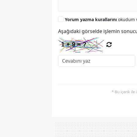
Yorum yazma kurallarını
okudum v
Aşağıdaki görselde işlemin sonucu
* Bu içerik ile