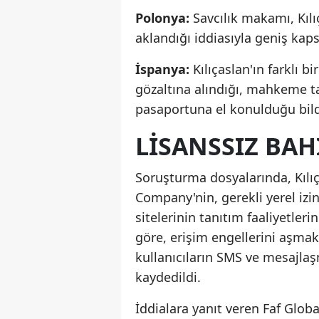
Polonya:
Savcılık makamı, Kılıç
aklandığı iddiasıyla geniş kap
İspanya:
Kılıçaslan'ın farklı b
gözaltına alındığı, mahkeme tar
pasaportuna el konulduğu bildi
LISANSSIZ BAH
Soruşturma dosyalarında, Kılıça
Company'nin, gerekli yerel izi
sitelerinin tanıtım faaliyetleri
göre, erişim engellerini aşmak 
kullanıcıların SMS ve mesajlaş
kaydedildi.
İddialara yanıt veren Faf Glob