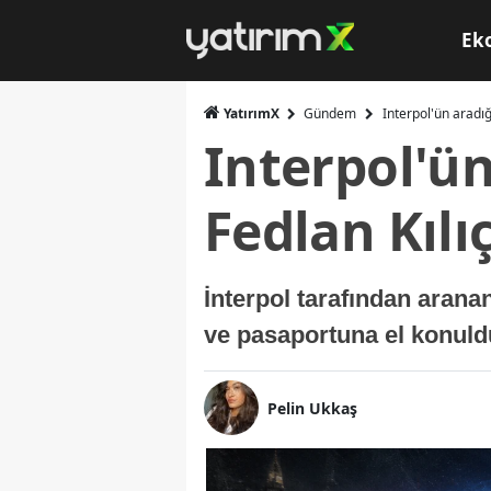
Ek
YatırımX
Gündem
Interpol'ün aradığ
Interpol'ün
Fedlan Kılı
İnterpol tarafından arana
ve pasaportuna el konuldu
Pelin Ukkaş