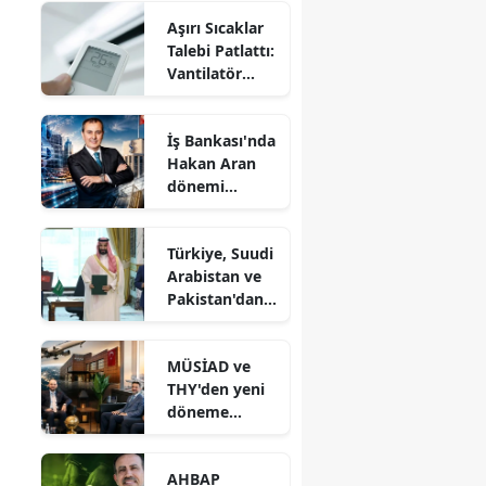
Teklifi
Aşırı Sıcaklar
Komisyondan
Talebi Patlattı:
Geçti!
Vantilatör
Siparişleri
%672 Arttı!
İş Bankası'nda
Hakan Aran
dönemi
bitiyor, rotası
Şişecam
Türkiye, Suudi
Arabistan ve
Pakistan'dan
kritik güvenlik
anlaşması
MÜSİAD ve
THY'den yeni
döneme
yönelik
önemli
AHBAP
görüşme