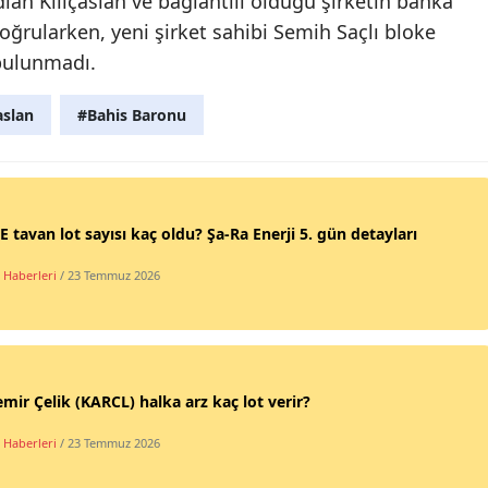
dlan Kılıçaslan ve bağlantılı olduğu şirketin banka
doğrularken, yeni şirket sahibi Semih Saçlı bloke
 bulunmadı.
aslan
#Bahis Baronu
 tavan lot sayısı kaç oldu? Şa-Ra Enerji 5. gün detayları
 Haberleri
/ 23 Temmuz 2026
mir Çelik (KARCL) halka arz kaç lot verir?
 Haberleri
/ 23 Temmuz 2026