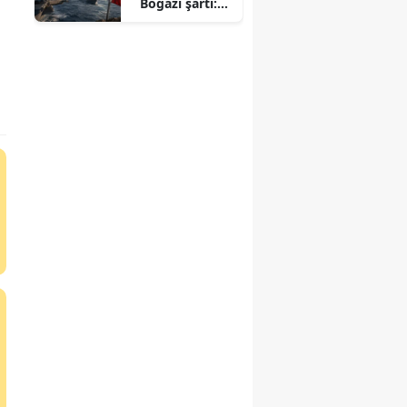
Boğazı şartı:
ABD
gemilerine
geçiş yasağı