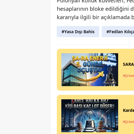
Polonyalı kolluk kuvvetleri, Fe
hesaplarının bloke edildiğini 
kararıyla ilgili bir açıklamada
#Yasa Dışı Bahis
#Fedlan Kılıç
SARAE
#Şirket
Karde
#Şirket