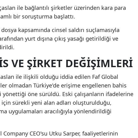
aslan ile bağlantılı şirketler üzerinden kara para
samlı bir soruşturma başlattı.
ir dosya kapsamında cinsel saldırı suçlamasıyla
afından yurt dışına çıkış yasağı getirildiği ve
rildi.
IS VE ŞIRKET DEĞIŞIMLERI
slan ile ilişkili olduğu iddia edilen Faf Global
nler olmadan Türkiye'de erişime engellenen bahis
ni yönettiği öne sürüldü. Eski çalışanların ifadelerine
için sürekli yeni alan adları oluşturulduğu,
ma uygulamaları aracılığıyla yönlendirildiği
al Company CEO'su Utku Sarper, faaliyetlerinin