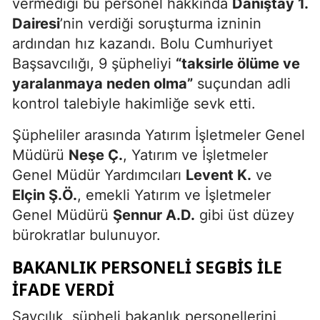
vermediği bu personel hakkında
Danıştay 1.
Dairesi
’nin verdiği soruşturma izninin
ardından hız kazandı. Bolu Cumhuriyet
Başsavcılığı, 9 şüpheliyi
“taksirle ölüme ve
yaralanmaya neden olma”
suçundan adli
kontrol talebiyle hakimliğe sevk etti.
Şüpheliler arasında Yatırım İşletmeler Genel
Müdürü
Neşe Ç.
, Yatırım ve İşletmeler
Genel Müdür Yardımcıları
Levent K.
ve
Elçin Ş.Ö.
, emekli Yatırım ve İşletmeler
Genel Müdürü
Şennur A.D.
gibi üst düzey
bürokratlar bulunuyor.
BAKANLIK PERSONELI SEGBİS ILE
İFADE VERDI
Savcılık, şüpheli bakanlık personellerini