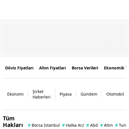
Döviz Fiyatları
Altın Fiyatları
Borsa Verileri
Ekonomik T
Şirket
Ekonomi
Piyasa
Gündem
Otomobil
Haberleri
Tüm
Hakları
#
Borsa İstanbul
#
Halka Arz
#
Abd
#
Altın
#
Tuna 