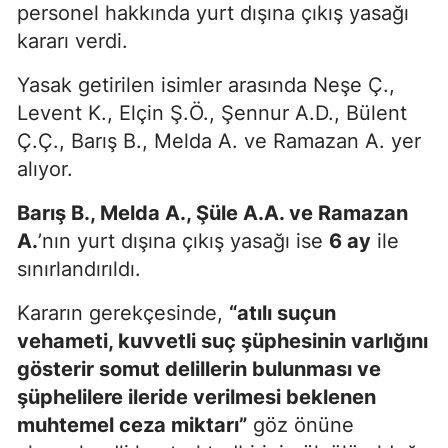
personel hakkında yurt dışına çıkış yasağı
kararı verdi.
Yasak getirilen isimler arasında Neşe Ç.,
Levent K., Elçin Ş.Ö., Şennur A.D., Bülent
Ç.Ç., Barış B., Melda A. ve Ramazan A. yer
alıyor.
Barış B., Melda A., Şüle A.A. ve Ramazan
A.
’nın yurt dışına çıkış yasağı ise
6 ay
ile
sınırlandırıldı.
Kararın gerekçesinde,
“atılı suçun
vehameti, kuvvetli suç şüphesinin varlığını
gösterir somut delillerin bulunması ve
şüphelilere ileride verilmesi beklenen
muhtemel ceza miktarı”
göz önüne