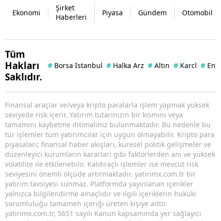
Şirket
Ekonomi
Piyasa
Gündem
Otomobil
Haberleri
Tüm
Hakları
#
Borsa İstanbul
#
Halka Arz
#
Altın
#
Karcl
#
Enf
Saklıdır.
Finansal araçlar ve/veya kripto paralarla işlem yapmak yüksek
seviyede risk içerir. Yatırım tutarınızın bir kısmını veya
tamamını kaybetme ihtimaliniz bulunmaktadır. Bu nedenle bu
tür işlemler tüm yatırımcılar için uygun olmayabilir. Kripto para
piyasaları; finansal haber akışları, küresel politik gelişmeler ve
düzenleyici kurumların kararları gibi faktörlerden ani ve yüksek
volatilite ile etkilenebilir. Kaldıraçlı işlemler ise mevcut risk
seviyesini önemli ölçüde artırmaktadır. yatirimx.com.tr bir
yatırım tavsiyesi sunmaz. Platformda yayınlanan içerikler
yalnızca bilgilendirme amaçlıdır ve ilgili içeriklerin hukuki
sorumluluğu tamamen içeriği üreten kişiye aittir.
yatirimx.com.tr, 5651 sayılı Kanun kapsamında yer sağlayıcı