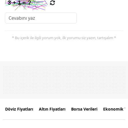
* Bu içerik ile ilgili yorum yok, ilk yorumu siz yazın, tartışalım *
Döviz Fiyatları
Altın Fiyatları
Borsa Verileri
Ekonomik T