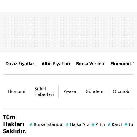
Döviz Fiyatları
Altın Fiyatları
Borsa Verileri
Ekonomik T
Şirket
Ekonomi
Piyasa
Gündem
Otomobil
Haberleri
Tüm
Hakları
#
Borsa İstanbul
#
Halka Arz
#
Altın
#
Karcl
#
Tuna
Saklıdır.