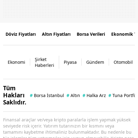
Döviz Fiyatları
Altın Fiyatları
Borsa Verileri
Ekonomik T
Şirket
Ekonomi
Piyasa
Gündem
Otomobil
Haberleri
Tüm
Hakları
#
Borsa İstanbul
#
Altın
#
Halka Arz
#
Tuna Portfö
Saklıdır.
Finansal araçlar ve/veya kripto paralarla işlem yapmak yüksek
seviyede risk içerir. Yatırım tutarınızın bir kısmını veya
tamamını kaybetme ihtimaliniz bulunmaktadır. Bu nedenle bu