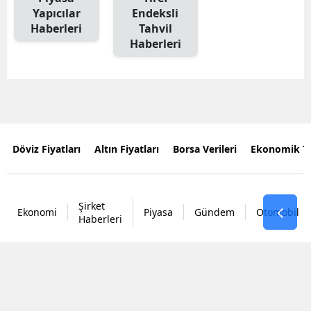
Yapıcılar
Endeksli
Haberleri
Tahvil
Haberleri
Döviz Fiyatları
Altın Fiyatları
Borsa Verileri
Ekonomik T
Şirket
Ekonomi
Piyasa
Gündem
Otomobil
Haberleri
Tüm
Hakları
#
Borsa İstanbul
#
Halka Arz
#
Altın
#
Abd
#
Tuna 
Saklıdır.