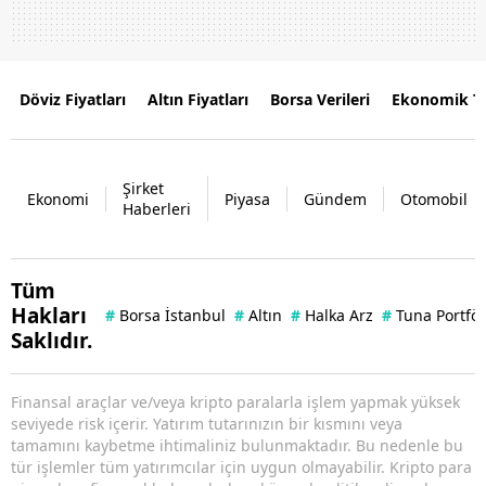
Döviz Fiyatları
Altın Fiyatları
Borsa Verileri
Ekonomik T
Şirket
Ekonomi
Piyasa
Gündem
Otomobil
Haberleri
Tüm
Hakları
#
Borsa İstanbul
#
Altın
#
Halka Arz
#
Tuna Portfö
Saklıdır.
Finansal araçlar ve/veya kripto paralarla işlem yapmak yüksek
seviyede risk içerir. Yatırım tutarınızın bir kısmını veya
tamamını kaybetme ihtimaliniz bulunmaktadır. Bu nedenle bu
tür işlemler tüm yatırımcılar için uygun olmayabilir. Kripto para