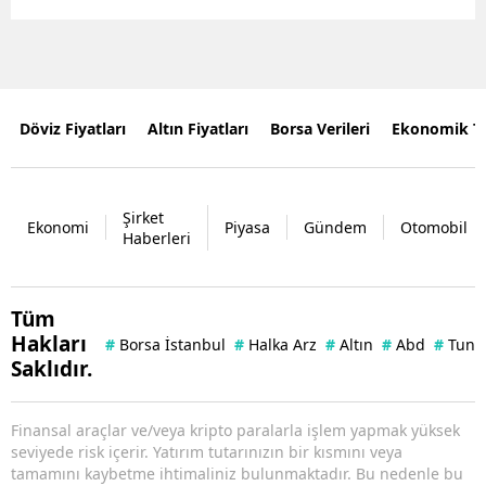
Döviz Fiyatları
Altın Fiyatları
Borsa Verileri
Ekonomik T
Şirket
Ekonomi
Piyasa
Gündem
Otomobil
Haberleri
Tüm
Hakları
#
Borsa İstanbul
#
Halka Arz
#
Altın
#
Abd
#
Tuna 
Saklıdır.
Finansal araçlar ve/veya kripto paralarla işlem yapmak yüksek
seviyede risk içerir. Yatırım tutarınızın bir kısmını veya
tamamını kaybetme ihtimaliniz bulunmaktadır. Bu nedenle bu