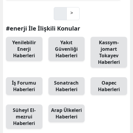
>
#enerji İle İlişkili Konular
Yenilebilir
Yakıt
Kassym-
Enerji
Güvenliği
jomart
Haberleri
Haberleri
Tokayev
Haberleri
İş Forumu
Sonatrach
Oapec
Haberleri
Haberleri
Haberleri
Süheyl El-
Arap Ülkeleri
mezrui
Haberleri
Haberleri