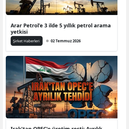
Arar Petrol’e 3 ilde 5 yıllık petrol arama
yetkisi
Şirket Haberleri
02 Temmuz 2026
Irak'tan OPEC'e üretim resti: Ayrılık