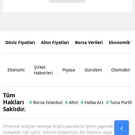
Döviz Fiyatları
Altın Fiyatları
Borsa Verileri
Ekonomik T
Şirket
Ekonomi
Piyasa
Gündem
Otomobil
Haberleri
Tüm
Hakları
#
Borsa İstanbul
#
Altın
#
Halka Arz
#
Tuna Portfö
Saklıdır.
Finansal araçlar ve/veya kripto paralarla işlem yapmak yüksek
seviyede risk içerir. Yatırım tutarınızın bir kısmını veya