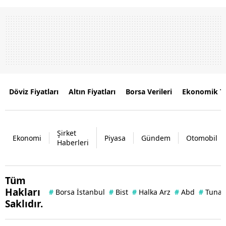
Döviz Fiyatları
Altın Fiyatları
Borsa Verileri
Ekonomik T
Şirket
Ekonomi
Piyasa
Gündem
Otomobil
Haberleri
Tüm
Hakları
#
Borsa İstanbul
#
Bist
#
Halka Arz
#
Abd
#
Tuna 
Saklıdır.