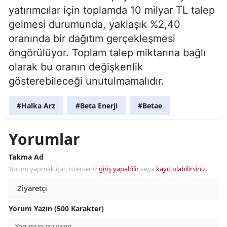
yatırımcılar için toplamda 10 milyar TL talep
gelmesi durumunda, yaklaşık %2,40
oranında bir dağıtım gerçekleşmesi
öngörülüyor. Toplam talep miktarına bağlı
olarak bu oranın değişkenlik
gösterebileceği unutulmamalıdır.
#Halka Arz
#Beta Enerji
#Betae
Yorumlar
Takma Ad
Yorum yapmak için, isterseniz
giriş yapabilir
veya
kayıt olabilirsiniz
.
Yorum Yazın (500 Karakter)