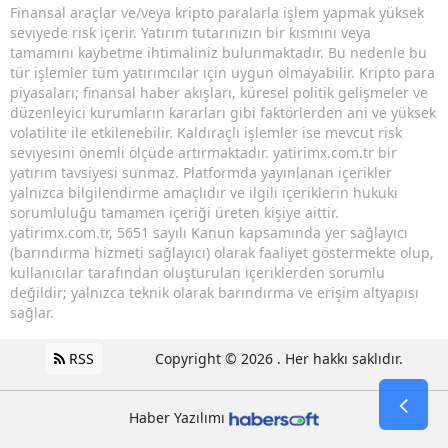
Finansal araçlar ve/veya kripto paralarla işlem yapmak yüksek
seviyede risk içerir. Yatırım tutarınızın bir kısmını veya
tamamını kaybetme ihtimaliniz bulunmaktadır. Bu nedenle bu
tür işlemler tüm yatırımcılar için uygun olmayabilir. Kripto para
piyasaları; finansal haber akışları, küresel politik gelişmeler ve
düzenleyici kurumların kararları gibi faktörlerden ani ve yüksek
volatilite ile etkilenebilir. Kaldıraçlı işlemler ise mevcut risk
seviyesini önemli ölçüde artırmaktadır. yatirimx.com.tr bir
yatırım tavsiyesi sunmaz. Platformda yayınlanan içerikler
yalnızca bilgilendirme amaçlıdır ve ilgili içeriklerin hukuki
sorumluluğu tamamen içeriği üreten kişiye aittir.
yatirimx.com.tr, 5651 sayılı Kanun kapsamında yer sağlayıcı
(barındırma hizmeti sağlayıcı) olarak faaliyet göstermekte olup,
kullanıcılar tarafından oluşturulan içeriklerden sorumlu
değildir; yalnızca teknik olarak barındırma ve erişim altyapısı
sağlar.
RSS
Copyright © 2026 . Her hakkı saklıdır.
Haber Yazılımı