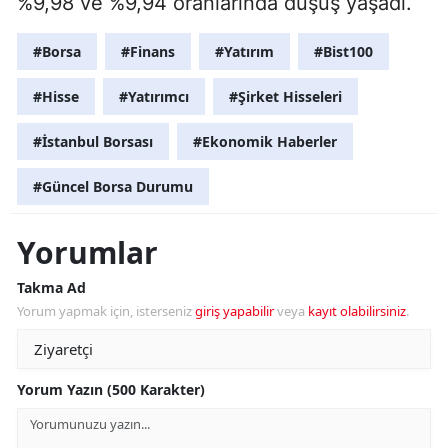
%9,98 ve %9,94 oranlarında düşüş yaşadı.
#Borsa
#Finans
#Yatırım
#Bist100
#Hisse
#Yatırımcı
#Şirket Hisseleri
#İstanbul Borsası
#Ekonomik Haberler
#Güncel Borsa Durumu
Yorumlar
Takma Ad
Yorum yapmak için, isterseniz
giriş yapabilir
veya
kayıt olabilirsiniz
.
Yorum Yazın (500 Karakter)