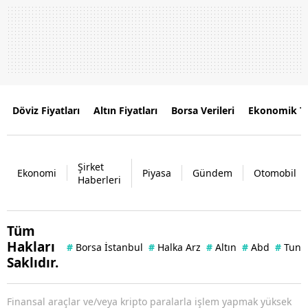
Döviz Fiyatları
Altın Fiyatları
Borsa Verileri
Ekonomik T
Şirket
Ekonomi
Piyasa
Gündem
Otomobil
Haberleri
Tüm
Hakları
#
Borsa İstanbul
#
Halka Arz
#
Altın
#
Abd
#
Tuna 
Saklıdır.
Finansal araçlar ve/veya kripto paralarla işlem yapmak yüksek