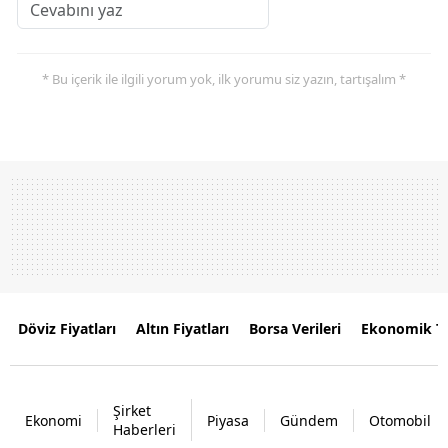
* Bu içerik ile ilgili yorum yok, ilk yorumu siz yazın, tartışalım *
Döviz Fiyatları
Altın Fiyatları
Borsa Verileri
Ekonomik T
Şirket
Ekonomi
Piyasa
Gündem
Otomobil
Haberleri