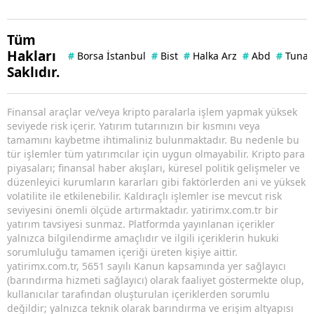
Tüm
Hakları
#
Borsa İstanbul
#
Bist
#
Halka Arz
#
Abd
#
Tuna 
Saklıdır.
Finansal araçlar ve/veya kripto paralarla işlem yapmak yüksek
seviyede risk içerir. Yatırım tutarınızın bir kısmını veya
tamamını kaybetme ihtimaliniz bulunmaktadır. Bu nedenle bu
tür işlemler tüm yatırımcılar için uygun olmayabilir. Kripto para
piyasaları; finansal haber akışları, küresel politik gelişmeler ve
düzenleyici kurumların kararları gibi faktörlerden ani ve yüksek
volatilite ile etkilenebilir. Kaldıraçlı işlemler ise mevcut risk
seviyesini önemli ölçüde artırmaktadır. yatirimx.com.tr bir
yatırım tavsiyesi sunmaz. Platformda yayınlanan içerikler
yalnızca bilgilendirme amaçlıdır ve ilgili içeriklerin hukuki
sorumluluğu tamamen içeriği üreten kişiye aittir.
yatirimx.com.tr, 5651 sayılı Kanun kapsamında yer sağlayıcı
(barındırma hizmeti sağlayıcı) olarak faaliyet göstermekte olup,
kullanıcılar tarafından oluşturulan içeriklerden sorumlu
değildir; yalnızca teknik olarak barındırma ve erişim altyapısı