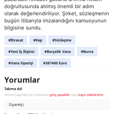
doğrultusunda atılmış önemli bir adım
olarak değerlendiriliyor. Şirket, sözleşmenin
bugün itibarıyla imzalandığını kamuoyunun
bilgisine sundu.
#İhracat
#Kap
#Sözleşme
#Yeni İş İlişkisi
#Burçelik Vana
#Burva
#Vana Siparişi
#387400 Euro
Yorumlar
Takma Ad
Yorum yapmak için, isterseniz
giriş yapabilir
veya
kayıt olabilirsiniz
.