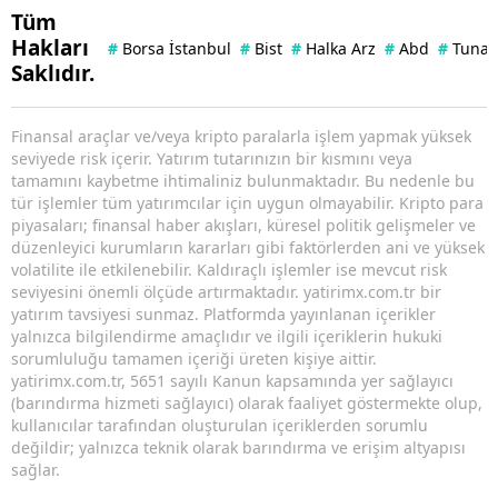
Tüm
Hakları
#
Borsa İstanbul
#
Bist
#
Halka Arz
#
Abd
#
Tuna 
Saklıdır.
Finansal araçlar ve/veya kripto paralarla işlem yapmak yüksek
seviyede risk içerir. Yatırım tutarınızın bir kısmını veya
tamamını kaybetme ihtimaliniz bulunmaktadır. Bu nedenle bu
tür işlemler tüm yatırımcılar için uygun olmayabilir. Kripto para
piyasaları; finansal haber akışları, küresel politik gelişmeler ve
düzenleyici kurumların kararları gibi faktörlerden ani ve yüksek
volatilite ile etkilenebilir. Kaldıraçlı işlemler ise mevcut risk
seviyesini önemli ölçüde artırmaktadır. yatirimx.com.tr bir
yatırım tavsiyesi sunmaz. Platformda yayınlanan içerikler
yalnızca bilgilendirme amaçlıdır ve ilgili içeriklerin hukuki
sorumluluğu tamamen içeriği üreten kişiye aittir.
yatirimx.com.tr, 5651 sayılı Kanun kapsamında yer sağlayıcı
(barındırma hizmeti sağlayıcı) olarak faaliyet göstermekte olup,
kullanıcılar tarafından oluşturulan içeriklerden sorumlu
değildir; yalnızca teknik olarak barındırma ve erişim altyapısı
sağlar.