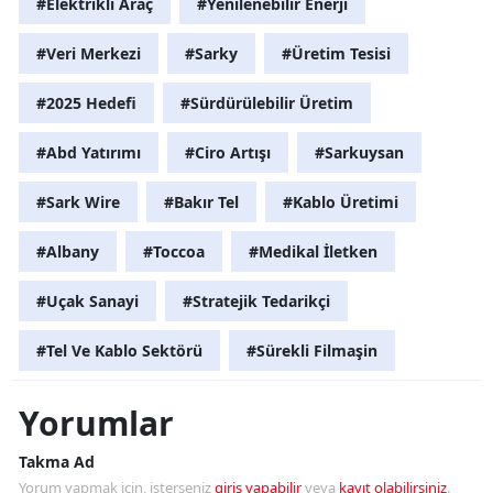
#Elektrikli Araç
#Yenilenebilir Enerji
#Veri Merkezi
#Sarky
#Üretim Tesisi
#2025 Hedefi
#Sürdürülebilir Üretim
#Abd Yatırımı
#Ciro Artışı
#Sarkuysan
#Sark Wire
#Bakır Tel
#Kablo Üretimi
#Albany
#Toccoa
#Medikal İletken
#Uçak Sanayi
#Stratejik Tedarikçi
#Tel Ve Kablo Sektörü
#Sürekli Filmaşin
Yorumlar
Takma Ad
Yorum yapmak için, isterseniz
giriş yapabilir
veya
kayıt olabilirsiniz
.