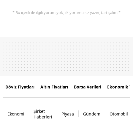
* Bu içerik ile ilgili yorum yok, ilk yorumu siz yazın, tartışalım *
Döviz Fiyatları
Altın Fiyatları
Borsa Verileri
Ekonomik T
Şirket
Ekonomi
Piyasa
Gündem
Otomobil
Haberleri